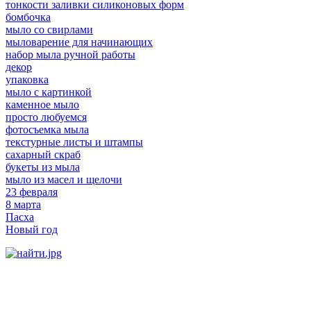
тонкости заливки силиконовых форм
бомбочка
мыло со свирлами
мыловарение для начинающих
набор мыла ручной работы
декор
упаковка
мыло с картинкой
каменное мыло
просто любуемся
фотосъемка мыла
текстурные листы и штампы
сахарный скраб
букеты из мыла
мыло из масел и щелочи
23 февраля
8 марта
Пасха
Новый год