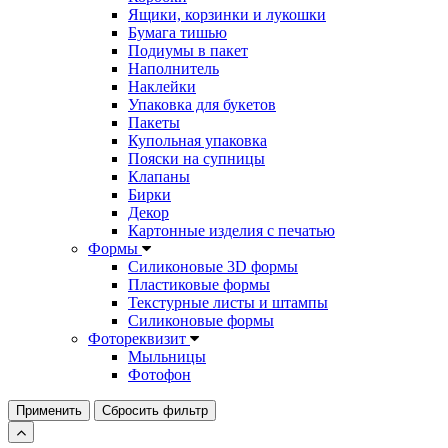
Ящики, корзинки и лукошки
Бумага тишью
Подиумы в пакет
Наполнитель
Наклейки
Упаковка для букетов
Пакеты
Купольная упаковка
Пояски на супницы
Клапаны
Бирки
Декор
Картонные изделия с печатью
Формы
Силиконовые 3D формы
Пластиковые формы
Текстурные листы и штампы
Силиконовые формы
Фотореквизит
Мыльницы
Фотофон
Применить
Сбросить фильтр