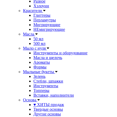
Разное
Хэлоуин
Красители
Глиттеры
Перламутры
Мигрирующие
НЕмигрирующие
Масла
50 мл
500 мл
Мыло с нуля
Инструменты и оборудование
Масла и щелочь
Ароматы
Формы
Мыльные букеты
Зелень
Стебли, шпажки
Инструменты
Топперы
Вставки, наполнители
Основа
♥ ХИТЫ продаж
Твердые основы
Другие основы