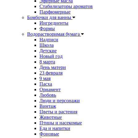
Эфирные масла
Стабилизаторы ароматов
Парфюмерные
Бомбочки для ванны
Ингредиенты
Формы
Водорастворимая бумага
Надписи
Школа
Детские
Новый год
8 марта
День матери
23 февраля
9 мая
Пасха
Орнамент
Любовь
Люди и персонажи
Винтаж
Цветы и растения
Животные
Птицы и насекомые
Еда и напитки
Фоновые