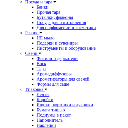
Посуда и тара
Банки
Прочая тара
Бутылки, флаконы
Посуда для изготовления
Для парфюмерии и косметики
Разное
НЕ мыло
Подарки и сувениры
Инструменты и оборудование
Свечи
Фитили и держатели
Воск
Тара
Аромадиффузоры
Ароматизаторы для свечей
Формы для саше
Упаковка
Ленты
Коробки
Ящики, корзинки и лукошки
Бумага тишью
Подиумы в пакет
Наполнитель
Наклейки