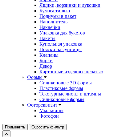
Ящики, корзинки и лукошки
Бумага тишью
Подиумы в пакет
Наполнитель
Наклейки
Упаковка для букетов
Пакеты
Купольная упаковка
Пояски на супницы
Клапаны
Бирки
Декор
Картонные изделия с печатью
Формы
Силиконовые 3D формы
Пластиковые формы
Текстурные листы и штампы
Силиконовые формы
Фотореквизит
Мыльницы
Фотофон
Применить
Сбросить фильтр