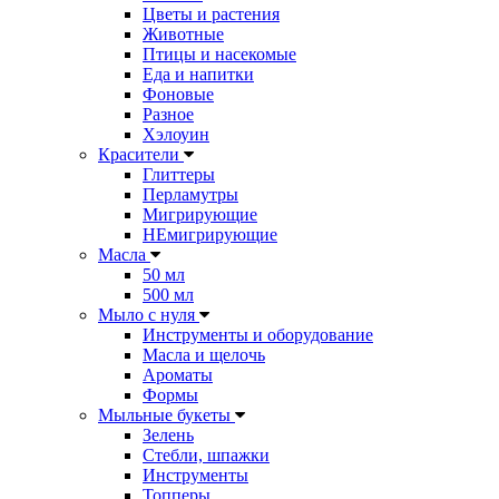
Цветы и растения
Животные
Птицы и насекомые
Еда и напитки
Фоновые
Разное
Хэлоуин
Красители
Глиттеры
Перламутры
Мигрирующие
НЕмигрирующие
Масла
50 мл
500 мл
Мыло с нуля
Инструменты и оборудование
Масла и щелочь
Ароматы
Формы
Мыльные букеты
Зелень
Стебли, шпажки
Инструменты
Топперы