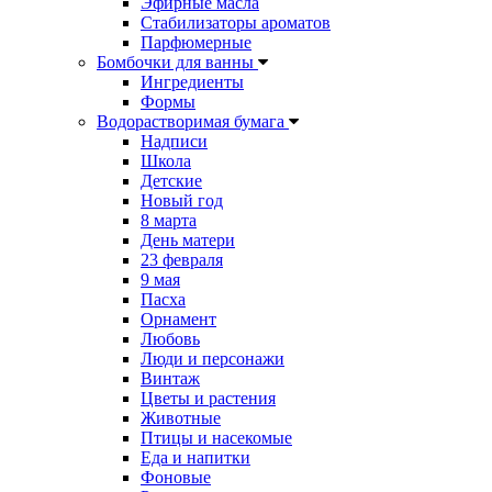
Эфирные масла
Стабилизаторы ароматов
Парфюмерные
Бомбочки для ванны
Ингредиенты
Формы
Водорастворимая бумага
Надписи
Школа
Детские
Новый год
8 марта
День матери
23 февраля
9 мая
Пасха
Орнамент
Любовь
Люди и персонажи
Винтаж
Цветы и растения
Животные
Птицы и насекомые
Еда и напитки
Фоновые