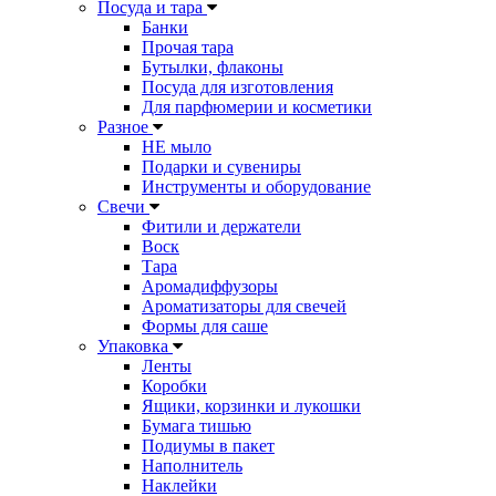
Посуда и тара
Банки
Прочая тара
Бутылки, флаконы
Посуда для изготовления
Для парфюмерии и косметики
Разное
НЕ мыло
Подарки и сувениры
Инструменты и оборудование
Свечи
Фитили и держатели
Воск
Тара
Аромадиффузоры
Ароматизаторы для свечей
Формы для саше
Упаковка
Ленты
Коробки
Ящики, корзинки и лукошки
Бумага тишью
Подиумы в пакет
Наполнитель
Наклейки