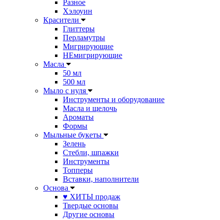
Разное
Хэлоуин
Красители
Глиттеры
Перламутры
Мигрирующие
НЕмигрирующие
Масла
50 мл
500 мл
Мыло с нуля
Инструменты и оборудование
Масла и щелочь
Ароматы
Формы
Мыльные букеты
Зелень
Стебли, шпажки
Инструменты
Топперы
Вставки, наполнители
Основа
♥ ХИТЫ продаж
Твердые основы
Другие основы