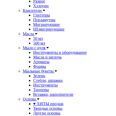
Разное
Хэлоуин
Красители
Глиттеры
Перламутры
Мигрирующие
НЕмигрирующие
Масла
50 мл
500 мл
Мыло с нуля
Инструменты и оборудование
Масла и щелочь
Ароматы
Формы
Мыльные букеты
Зелень
Стебли, шпажки
Инструменты
Топперы
Вставки, наполнители
Основа
♥ ХИТЫ продаж
Твердые основы
Другие основы