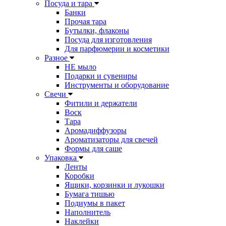
Посуда и тара
Банки
Прочая тара
Бутылки, флаконы
Посуда для изготовления
Для парфюмерии и косметики
Разное
НЕ мыло
Подарки и сувениры
Инструменты и оборудование
Свечи
Фитили и держатели
Воск
Тара
Аромадиффузоры
Ароматизаторы для свечей
Формы для саше
Упаковка
Ленты
Коробки
Ящики, корзинки и лукошки
Бумага тишью
Подиумы в пакет
Наполнитель
Наклейки