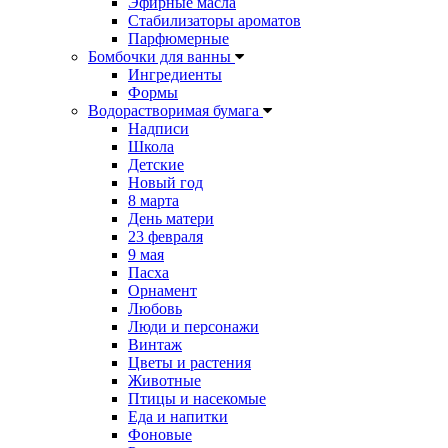
Эфирные масла
Стабилизаторы ароматов
Парфюмерные
Бомбочки для ванны
Ингредиенты
Формы
Водорастворимая бумага
Надписи
Школа
Детские
Новый год
8 марта
День матери
23 февраля
9 мая
Пасха
Орнамент
Любовь
Люди и персонажи
Винтаж
Цветы и растения
Животные
Птицы и насекомые
Еда и напитки
Фоновые