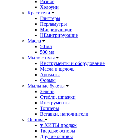
Разное
Хэлоуин
Красители
Глиттеры
Перламутры
Мигрирующие
НЕмигрирующие
Масла
50 мл
500 мл
Мыло с нуля
Инструменты и оборудование
Масла и щелочь
Ароматы
Формы
Мыльные букеты
Зелень
Стебли, шпажки
Инструменты
Топперы
Вставки, наполнители
Основа
♥ ХИТЫ продаж
Твердые основы
Другие основы