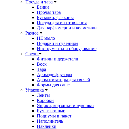
Посуда и тара
Банки
Прочая тара
Бутылки, флаконы
Посуда для изготовления
Для парфюмерии и косметики
Разное
НЕ мыло
Подарки и сувениры
Инструменты и оборудование
Свечи
Фитили и держатели
Воск
Тара
Аромадиффузоры
Ароматизаторы для свечей
Формы для саше
Упаковка
Ленты
Коробки
Ящики, корзинки и лукошки
Бумага тишью
Подиумы в пакет
Наполнитель
Наклейки