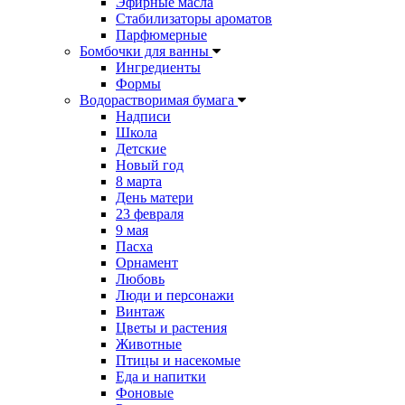
Эфирные масла
Стабилизаторы ароматов
Парфюмерные
Бомбочки для ванны
Ингредиенты
Формы
Водорастворимая бумага
Надписи
Школа
Детские
Новый год
8 марта
День матери
23 февраля
9 мая
Пасха
Орнамент
Любовь
Люди и персонажи
Винтаж
Цветы и растения
Животные
Птицы и насекомые
Еда и напитки
Фоновые