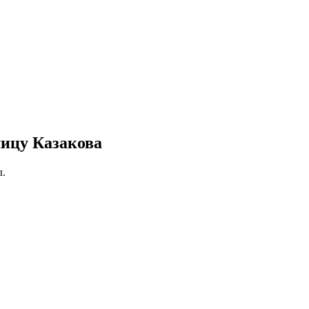
лицу Казакова
ы.