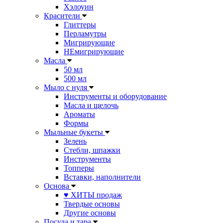
Хэлоуин
Красители
Глиттеры
Перламутры
Мигрирующие
НЕмигрирующие
Масла
50 мл
500 мл
Мыло с нуля
Инструменты и оборудование
Масла и щелочь
Ароматы
Формы
Мыльные букеты
Зелень
Стебли, шпажки
Инструменты
Топперы
Вставки, наполнители
Основа
♥ ХИТЫ продаж
Твердые основы
Другие основы
Посуда и тара