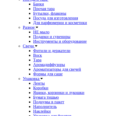
Банки
Прочая тара
Бутылки, флаконы
Посуда для изготовления
Для парфюмерии и косметики
Разное
НЕ мыло
Подарки и сувениры
Инструменты и оборудование
Свечи
Фитили и держатели
Воск
Тара
Аромадиффузоры
Ароматизаторы для свечей
Формы для саше
Упаковка
Ленты
Коробки
Ящики, корзинки и лукошки
Бумага тишью
Подиумы в пакет
Наполнитель
Наклейки
Упаковка для букетов