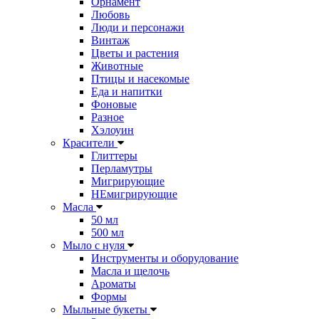
Орнамент
Любовь
Люди и персонажи
Винтаж
Цветы и растения
Животные
Птицы и насекомые
Еда и напитки
Фоновые
Разное
Хэлоуин
Красители
Глиттеры
Перламутры
Мигрирующие
НЕмигрирующие
Масла
50 мл
500 мл
Мыло с нуля
Инструменты и оборудование
Масла и щелочь
Ароматы
Формы
Мыльные букеты