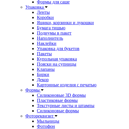
Формы для саше
Упаковка
Ленты
Коробки
Ящики, корзинки и лукошки
Бумага тишью
Подиумы в пакет
Наполнитель
Наклейки
Упаковка для букетов
Пакеты
Купольная упаковка
Пояски на супницы
Клапаны
Бирки
Декор
Картонные изделия с печатью
Формы
Силиконовые 3D формы
Пластиковые формы
Текстурные листы и штампы
Силиконовые формы
Фотореквизит
Мыльницы
Фотофон