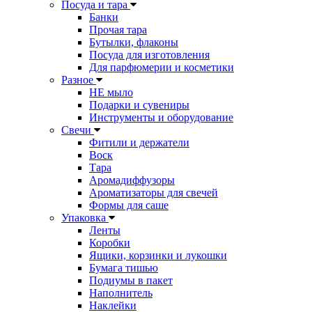
Посуда и тара
Банки
Прочая тара
Бутылки, флаконы
Посуда для изготовления
Для парфюмерии и косметики
Разное
НЕ мыло
Подарки и сувениры
Инструменты и оборудование
Свечи
Фитили и держатели
Воск
Тара
Аромадиффузоры
Ароматизаторы для свечей
Формы для саше
Упаковка
Ленты
Коробки
Ящики, корзинки и лукошки
Бумага тишью
Подиумы в пакет
Наполнитель
Наклейки