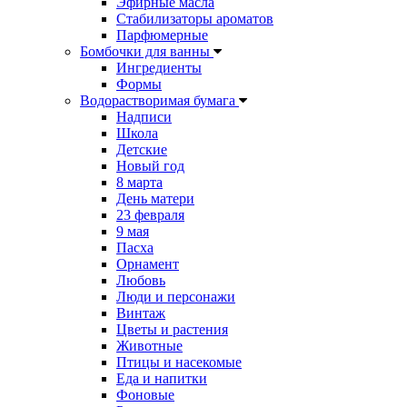
Эфирные масла
Стабилизаторы ароматов
Парфюмерные
Бомбочки для ванны
Ингредиенты
Формы
Водорастворимая бумага
Надписи
Школа
Детские
Новый год
8 марта
День матери
23 февраля
9 мая
Пасха
Орнамент
Любовь
Люди и персонажи
Винтаж
Цветы и растения
Животные
Птицы и насекомые
Еда и напитки
Фоновые