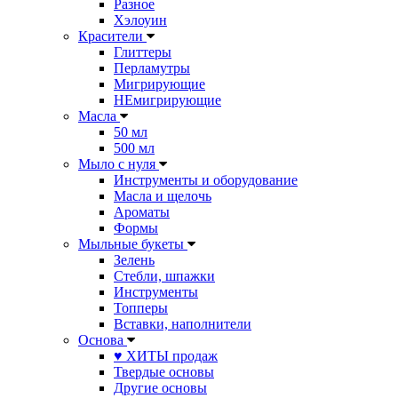
Разное
Хэлоуин
Красители
Глиттеры
Перламутры
Мигрирующие
НЕмигрирующие
Масла
50 мл
500 мл
Мыло с нуля
Инструменты и оборудование
Масла и щелочь
Ароматы
Формы
Мыльные букеты
Зелень
Стебли, шпажки
Инструменты
Топперы
Вставки, наполнители
Основа
♥ ХИТЫ продаж
Твердые основы
Другие основы