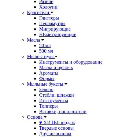
Разное
Хэлоуин
Красители
Глиттеры
Перламутры
Мигрирующие
НЕмигрирующие
Масла
50 мл
500 мл
Мыло с нуля
Инструменты и оборудование
Масла и щелочь
Ароматы
Формы
Мыльные букеты
Зелень
Стебли, шпажки
Инструменты
Топперы
Вставки, наполнители
Основа
♥ ХИТЫ продаж
Твердые основы
Другие основы