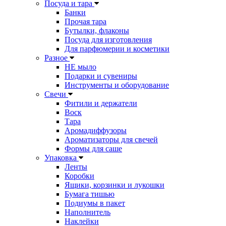
Посуда и тара
Банки
Прочая тара
Бутылки, флаконы
Посуда для изготовления
Для парфюмерии и косметики
Разное
НЕ мыло
Подарки и сувениры
Инструменты и оборудование
Свечи
Фитили и держатели
Воск
Тара
Аромадиффузоры
Ароматизаторы для свечей
Формы для саше
Упаковка
Ленты
Коробки
Ящики, корзинки и лукошки
Бумага тишью
Подиумы в пакет
Наполнитель
Наклейки