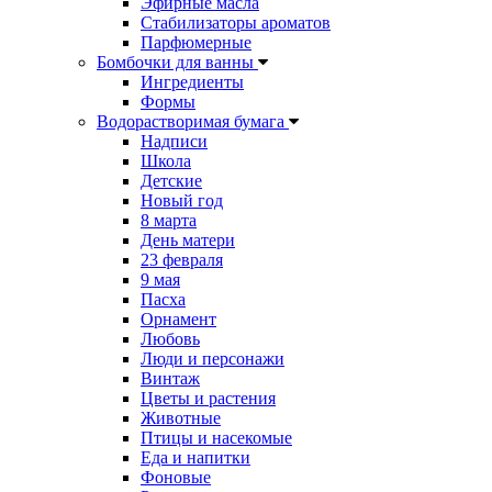
Эфирные масла
Стабилизаторы ароматов
Парфюмерные
Бомбочки для ванны
Ингредиенты
Формы
Водорастворимая бумага
Надписи
Школа
Детские
Новый год
8 марта
День матери
23 февраля
9 мая
Пасха
Орнамент
Любовь
Люди и персонажи
Винтаж
Цветы и растения
Животные
Птицы и насекомые
Еда и напитки
Фоновые