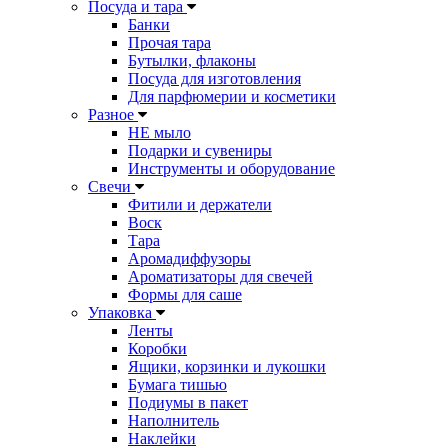
Посуда и тара
Банки
Прочая тара
Бутылки, флаконы
Посуда для изготовления
Для парфюмерии и косметики
Разное
НЕ мыло
Подарки и сувениры
Инструменты и оборудование
Свечи
Фитили и держатели
Воск
Тара
Аромадиффузоры
Ароматизаторы для свечей
Формы для саше
Упаковка
Ленты
Коробки
Ящики, корзинки и лукошки
Бумага тишью
Подиумы в пакет
Наполнитель
Наклейки