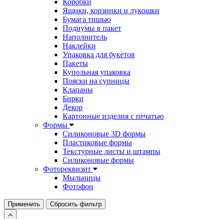
Коробки
Ящики, корзинки и лукошки
Бумага тишью
Подиумы в пакет
Наполнитель
Наклейки
Упаковка для букетов
Пакеты
Купольная упаковка
Пояски на супницы
Клапаны
Бирки
Декор
Картонные изделия с печатью
Формы
Силиконовые 3D формы
Пластиковые формы
Текстурные листы и штампы
Силиконовые формы
Фотореквизит
Мыльницы
Фотофон
Применить
Сбросить фильтр