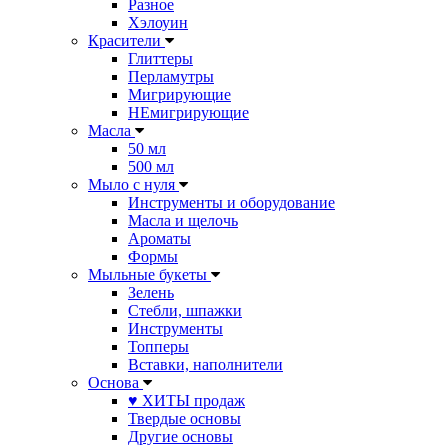
Разное
Хэлоуин
Красители
Глиттеры
Перламутры
Мигрирующие
НЕмигрирующие
Масла
50 мл
500 мл
Мыло с нуля
Инструменты и оборудование
Масла и щелочь
Ароматы
Формы
Мыльные букеты
Зелень
Стебли, шпажки
Инструменты
Топперы
Вставки, наполнители
Основа
♥ ХИТЫ продаж
Твердые основы
Другие основы