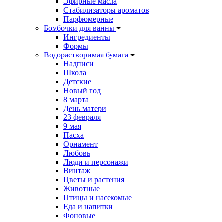
Эфирные масла
Стабилизаторы ароматов
Парфюмерные
Бомбочки для ванны
Ингредиенты
Формы
Водорастворимая бумага
Надписи
Школа
Детские
Новый год
8 марта
День матери
23 февраля
9 мая
Пасха
Орнамент
Любовь
Люди и персонажи
Винтаж
Цветы и растения
Животные
Птицы и насекомые
Еда и напитки
Фоновые