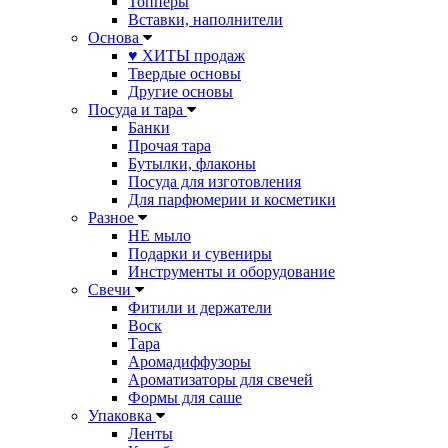
Топперы
Вставки, наполнители
Основа
♥ ХИТЫ продаж
Твердые основы
Другие основы
Посуда и тара
Банки
Прочая тара
Бутылки, флаконы
Посуда для изготовления
Для парфюмерии и косметики
Разное
НЕ мыло
Подарки и сувениры
Инструменты и оборудование
Свечи
Фитили и держатели
Воск
Тара
Аромадиффузоры
Ароматизаторы для свечей
Формы для саше
Упаковка
Ленты