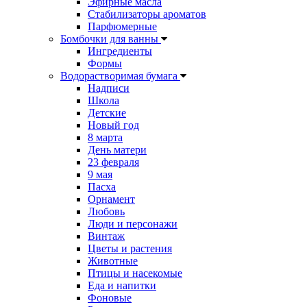
Эфирные масла
Стабилизаторы ароматов
Парфюмерные
Бомбочки для ванны
Ингредиенты
Формы
Водорастворимая бумага
Надписи
Школа
Детские
Новый год
8 марта
День матери
23 февраля
9 мая
Пасха
Орнамент
Любовь
Люди и персонажи
Винтаж
Цветы и растения
Животные
Птицы и насекомые
Еда и напитки
Фоновые