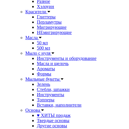
Разное
Хэлоуин
Красители
Глиттеры
Перламутры
Мигрирующие
НЕмигрирующие
Масла
50 мл
500 мл
Мыло с нуля
Инструменты и оборудование
Масла и щелочь
Ароматы
Формы
Мыльные букеты
Зелень
Стебли, шпажки
Инструменты
Топперы
Вставки, наполнители
Основа
♥ ХИТЫ продаж
Твердые основы
Другие основы