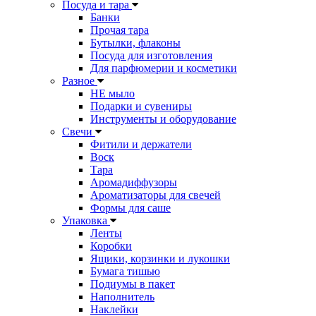
Посуда и тара
Банки
Прочая тара
Бутылки, флаконы
Посуда для изготовления
Для парфюмерии и косметики
Разное
НЕ мыло
Подарки и сувениры
Инструменты и оборудование
Свечи
Фитили и держатели
Воск
Тара
Аромадиффузоры
Ароматизаторы для свечей
Формы для саше
Упаковка
Ленты
Коробки
Ящики, корзинки и лукошки
Бумага тишью
Подиумы в пакет
Наполнитель
Наклейки