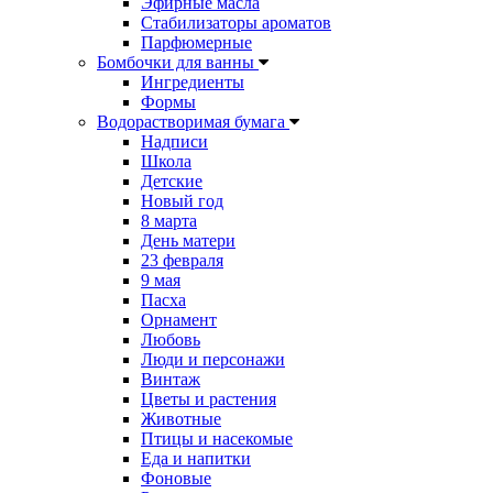
Эфирные масла
Стабилизаторы ароматов
Парфюмерные
Бомбочки для ванны
Ингредиенты
Формы
Водорастворимая бумага
Надписи
Школа
Детские
Новый год
8 марта
День матери
23 февраля
9 мая
Пасха
Орнамент
Любовь
Люди и персонажи
Винтаж
Цветы и растения
Животные
Птицы и насекомые
Еда и напитки
Фоновые