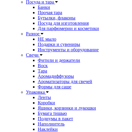
Посуда и тара
Банки
Прочая тара
Бутылки, флаконы
Посуда для изготовления
Для парфюмерии и косметики
Разное
НЕ мыло
Подарки и сувениры
Инструменты и оборудование
Свечи
Фитили и держатели
Воск
Тара
Аромадиффузоры
Ароматизаторы для свечей
Формы для саше
Упаковка
Ленты
Коробки
Ящики, корзинки и лукошки
Бумага тишью
Подиумы в пакет
Наполнитель
Наклейки