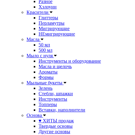
Разное
Хэлоуин
Красители
Глиттеры
Перламутры
Мигрирующие
НЕмигрирующие
Масла
50 мл
500 мл
Мыло с нуля
Инструменты и оборудование
Масла и щелочь
Ароматы
Формы
Мыльные букеты
Зелень
Стебли, шпажки
Инструменты
Топперы
Вставки, наполнители
Основа
♥ ХИТЫ продаж
Твердые основы
Другие основы