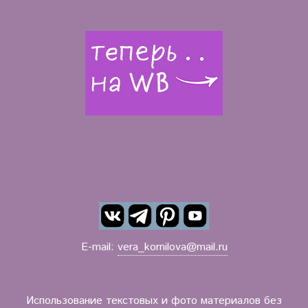
E-mail:
vera_kornilova@mail.ru
Использование текстовых и фото материалов без