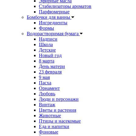
Эфирные масла
Стабилизаторы ароматов
Парфюмерные
Бомбочки для ванны
Ингредиенты
Формы
Водорастворимая бумага
Надписи
Школа
Детские
Новый год
8 марта
День матери
23 февраля
9 мая
Пасха
Орнамент
Любовь
Люди и персонажи
Винтаж
Цветы и растения
Животные
Птицы и насекомые
Еда и напитки
Фоновые