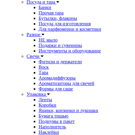
Посуда и тара
Банки
Прочая тара
Бутылки, флаконы
Посуда для изготовления
Для парфюмерии и косметики
Разное
НЕ мыло
Подарки и сувениры
Инструменты и оборудование
Свечи
Фитили и держатели
Воск
Тара
Аромадиффузоры
Ароматизаторы для свечей
Формы для саше
Упаковка
Ленты
Коробки
Ящики, корзинки и лукошки
Бумага тишью
Подиумы в пакет
Наполнитель
Наклейки