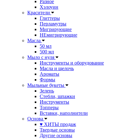
Разное
Хэлоуин
Красители
Глиттеры
Перламутры
Мигрирующие
НЕмигрирующие
Масла
50 мл
500 мл
Мыло с нуля
Инструменты и оборудование
Масла и щелочь
Ароматы
Формы
Мыльные букеты
Зелень
Стебли, шпажки
Инструменты
Топперы
Вставки, наполнители
Основа
♥ ХИТЫ продаж
Твердые основы
Другие основы