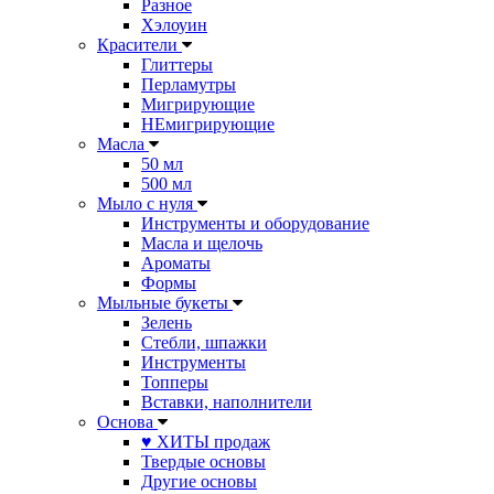
Разное
Хэлоуин
Красители
Глиттеры
Перламутры
Мигрирующие
НЕмигрирующие
Масла
50 мл
500 мл
Мыло с нуля
Инструменты и оборудование
Масла и щелочь
Ароматы
Формы
Мыльные букеты
Зелень
Стебли, шпажки
Инструменты
Топперы
Вставки, наполнители
Основа
♥ ХИТЫ продаж
Твердые основы
Другие основы