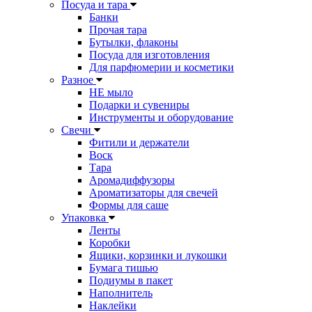
Посуда и тара
Банки
Прочая тара
Бутылки, флаконы
Посуда для изготовления
Для парфюмерии и косметики
Разное
НЕ мыло
Подарки и сувениры
Инструменты и оборудование
Свечи
Фитили и держатели
Воск
Тара
Аромадиффузоры
Ароматизаторы для свечей
Формы для саше
Упаковка
Ленты
Коробки
Ящики, корзинки и лукошки
Бумага тишью
Подиумы в пакет
Наполнитель
Наклейки