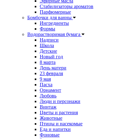
Эфирные масла
Стабилизаторы ароматов
Парфюмерные
Бомбочки для ванны
Ингредиенты
Формы
Водорастворимая бумага
Надписи
Школа
Детские
Новый год
8 марта
День матери
23 февраля
9 мая
Пасха
Орнамент
Любовь
Люди и персонажи
Винтаж
Цветы и растения
Животные
Птицы и насекомые
Еда и напитки
Фоновые