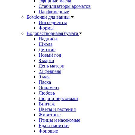
Эфирные масла
Стабилизаторы ароматов
Парфюмерные
Бомбочки для ванны
Ингредиенты
Формы
Водорастворимая бумага
Надписи
Школа
Детские
Новый год
8 марта
День матери
23 февраля
9 мая
Пасха
Орнамент
Любовь
Люди и персонажи
Винтаж
Цветы и растения
Животные
Птицы и насекомые
Еда и напитки
Фоновые