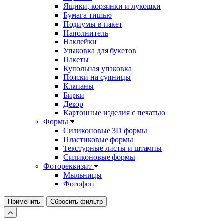
Ящики, корзинки и лукошки
Бумага тишью
Подиумы в пакет
Наполнитель
Наклейки
Упаковка для букетов
Пакеты
Купольная упаковка
Пояски на супницы
Клапаны
Бирки
Декор
Картонные изделия с печатью
Формы
Силиконовые 3D формы
Пластиковые формы
Текстурные листы и штампы
Силиконовые формы
Фотореквизит
Мыльницы
Фотофон
Применить
Сбросить фильтр