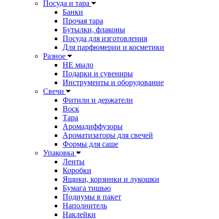
Посуда и тара
Банки
Прочая тара
Бутылки, флаконы
Посуда для изготовления
Для парфюмерии и косметики
Разное
НЕ мыло
Подарки и сувениры
Инструменты и оборудование
Свечи
Фитили и держатели
Воск
Тара
Аромадиффузоры
Ароматизаторы для свечей
Формы для саше
Упаковка
Ленты
Коробки
Ящики, корзинки и лукошки
Бумага тишью
Подиумы в пакет
Наполнитель
Наклейки