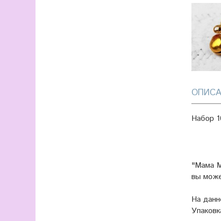
ОПИСА
Набор 1
"Мама М
вы мож
На данн
Упаковк