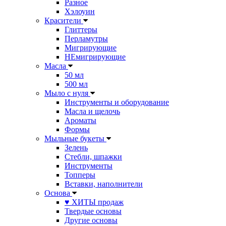
Разное
Хэлоуин
Красители
Глиттеры
Перламутры
Мигрирующие
НЕмигрирующие
Масла
50 мл
500 мл
Мыло с нуля
Инструменты и оборудование
Масла и щелочь
Ароматы
Формы
Мыльные букеты
Зелень
Стебли, шпажки
Инструменты
Топперы
Вставки, наполнители
Основа
♥ ХИТЫ продаж
Твердые основы
Другие основы