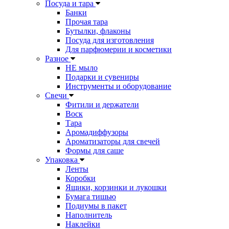
Посуда и тара
Банки
Прочая тара
Бутылки, флаконы
Посуда для изготовления
Для парфюмерии и косметики
Разное
НЕ мыло
Подарки и сувениры
Инструменты и оборудование
Свечи
Фитили и держатели
Воск
Тара
Аромадиффузоры
Ароматизаторы для свечей
Формы для саше
Упаковка
Ленты
Коробки
Ящики, корзинки и лукошки
Бумага тишью
Подиумы в пакет
Наполнитель
Наклейки