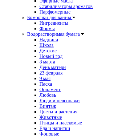
Эфирные масла
Стабилизаторы ароматов
Парфюмерные
Бомбочки для ванны
Ингредиенты
Формы
Водорастворимая бумага
Надписи
Школа
Детские
Новый год
8 марта
День матери
23 февраля
9 мая
Пасха
Орнамент
Любовь
Люди и персонажи
Винтаж
Цветы и растения
Животные
Птицы и насекомые
Еда и напитки
Фоновые