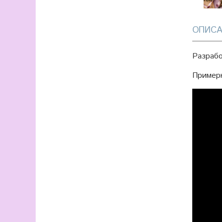
ОПИСА
Разраб
Примерн