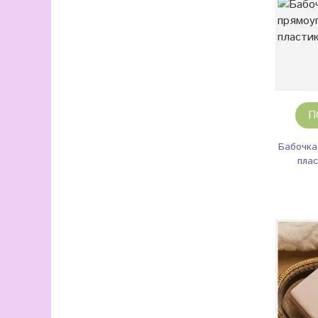
П
Бабочка
пла