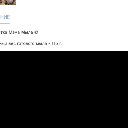
НИЕ
отка Мама Мыла ©
ый вес готового мыла - 115 г.