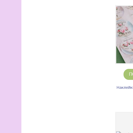
П
Наклейк