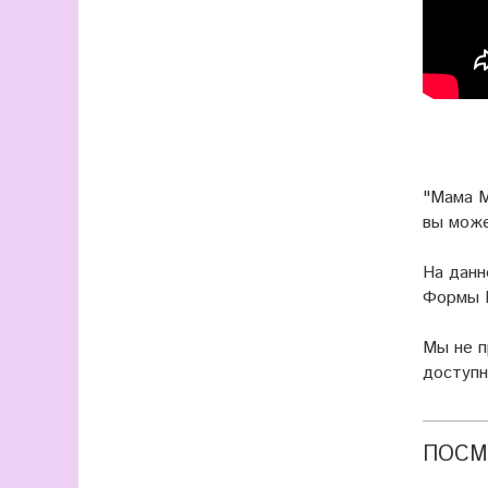
"Мама М
вы мож
На данн
Формы П
Мы не 
доступн
ПОСМ