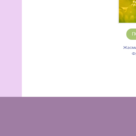
П
Жасми
Ф