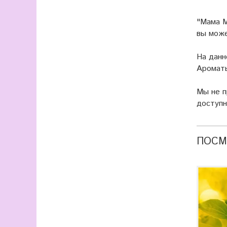
"Мама М
вы мож
На данн
Ароматы
Мы не 
доступн
ПОСМ