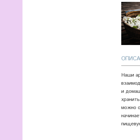
ОПИСА
Наши ар
взаимод
и домаш
хранить
можно о
начинае
пищевую