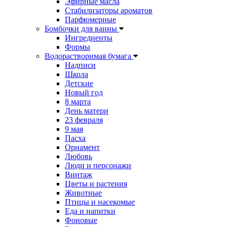
Эфирные масла
Стабилизаторы ароматов
Парфюмерные
Бомбочки для ванны
Ингредиенты
Формы
Водорастворимая бумага
Надписи
Школа
Детские
Новый год
8 марта
День матери
23 февраля
9 мая
Пасха
Орнамент
Любовь
Люди и персонажи
Винтаж
Цветы и растения
Животные
Птицы и насекомые
Еда и напитки
Фоновые