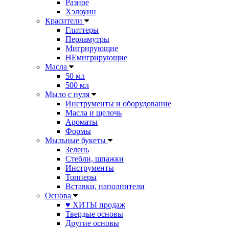
Разное
Хэлоуин
Красители
Глиттеры
Перламутры
Мигрирующие
НЕмигрирующие
Масла
50 мл
500 мл
Мыло с нуля
Инструменты и оборудование
Масла и щелочь
Ароматы
Формы
Мыльные букеты
Зелень
Стебли, шпажки
Инструменты
Топперы
Вставки, наполнители
Основа
♥ ХИТЫ продаж
Твердые основы
Другие основы