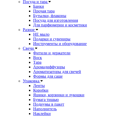
Посуда и тара
Банки
Прочая тара
Бутылки, флаконы
Посуда для изготовления
Для парфюмерии и косметики
Разное
НЕ мыло
Подарки и сувениры
Инструменты и оборудование
Свечи
Фитили и держатели
Воск
Тара
Аромадиффузоры
Ароматизаторы для свечей
Формы для саше
Упаковка
Ленты
Коробки
Ящики, корзинки и лукошки
Бумага тишью
Подиумы в пакет
Наполнитель
Наклейки