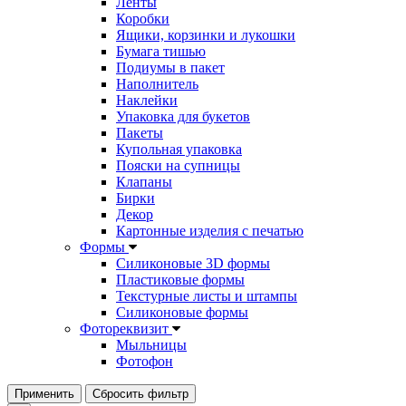
Ленты
Коробки
Ящики, корзинки и лукошки
Бумага тишью
Подиумы в пакет
Наполнитель
Наклейки
Упаковка для букетов
Пакеты
Купольная упаковка
Пояски на супницы
Клапаны
Бирки
Декор
Картонные изделия с печатью
Формы
Силиконовые 3D формы
Пластиковые формы
Текстурные листы и штампы
Силиконовые формы
Фотореквизит
Мыльницы
Фотофон
Применить
Сбросить фильтр