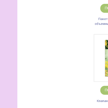
П
Пакет
объемны
П
Клапан