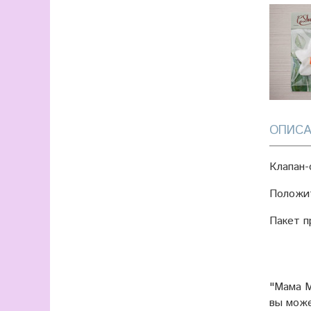
ОПИСА
Клапан-
Положит
Пакет п
"Мама М
вы мож