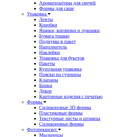
Ароматизаторы для свечей
Формы для саше
Упаковка
Ленты
Коробки
Ящики, корзинки и лукошки
Бумага тишью
Подиумы в пакет
Наполнитель
Наклейки
Упаковка для букетов
Пакеты
Купольная упаковка
Пояски на супницы
Клапаны
Бирки
Декор
Картонные изделия с печатью
Формы
Силиконовые 3D формы
Пластиковые формы
Текстурные листы и штампы
Силиконовые формы
Фотореквизит
Мыльницы