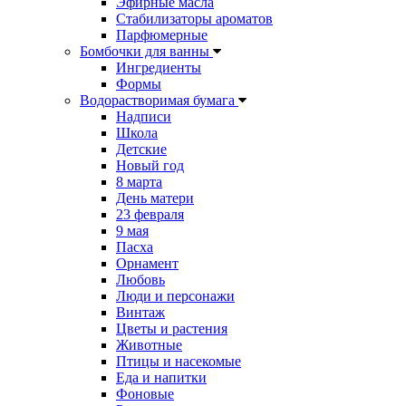
Эфирные масла
Стабилизаторы ароматов
Парфюмерные
Бомбочки для ванны
Ингредиенты
Формы
Водорастворимая бумага
Надписи
Школа
Детские
Новый год
8 марта
День матери
23 февраля
9 мая
Пасха
Орнамент
Любовь
Люди и персонажи
Винтаж
Цветы и растения
Животные
Птицы и насекомые
Еда и напитки
Фоновые