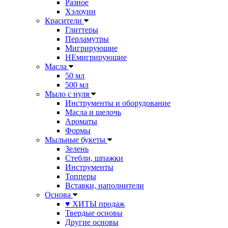
Разное
Хэлоуин
Красители
Глиттеры
Перламутры
Мигрирующие
НЕмигрирующие
Масла
50 мл
500 мл
Мыло с нуля
Инструменты и оборудование
Масла и щелочь
Ароматы
Формы
Мыльные букеты
Зелень
Стебли, шпажки
Инструменты
Топперы
Вставки, наполнители
Основа
♥ ХИТЫ продаж
Твердые основы
Другие основы