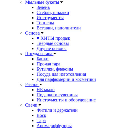
Мыльные букеты
Зелень
Стебли, шпажки
Инструменты
Топперы
Вставки, наполнители
Основа
♥ ХИТЫ продаж
Твердые основы
Другие основы
Посуда и тара
Банки
Прочая тара
Бутылки, флаконы
Посуда для изготовления
Для парфюмерии и косметики
Разное
НЕ мыло
Подарки и сувениры
Инструменты и оборудование
Свечи
Фитили и держатели
Воск
Тара
Аромадиффузоры