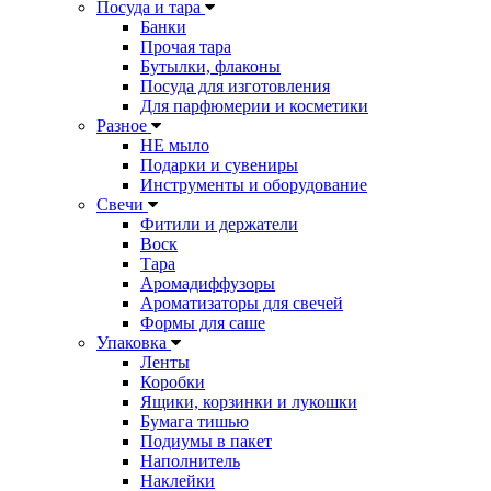
Посуда и тара
Банки
Прочая тара
Бутылки, флаконы
Посуда для изготовления
Для парфюмерии и косметики
Разное
НЕ мыло
Подарки и сувениры
Инструменты и оборудование
Свечи
Фитили и держатели
Воск
Тара
Аромадиффузоры
Ароматизаторы для свечей
Формы для саше
Упаковка
Ленты
Коробки
Ящики, корзинки и лукошки
Бумага тишью
Подиумы в пакет
Наполнитель
Наклейки