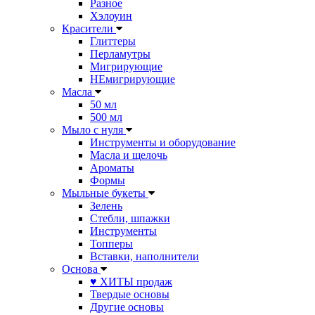
Разное
Хэлоуин
Красители
Глиттеры
Перламутры
Мигрирующие
НЕмигрирующие
Масла
50 мл
500 мл
Мыло с нуля
Инструменты и оборудование
Масла и щелочь
Ароматы
Формы
Мыльные букеты
Зелень
Стебли, шпажки
Инструменты
Топперы
Вставки, наполнители
Основа
♥ ХИТЫ продаж
Твердые основы
Другие основы