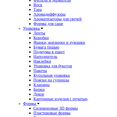
Фитили и держатели
Воск
Тара
Аромадиффузоры
Ароматизаторы для свечей
Формы для саше
Упаковка
Ленты
Коробки
Ящики, корзинки и лукошки
Бумага тишью
Подиумы в пакет
Наполнитель
Наклейки
Упаковка для букетов
Пакеты
Купольная упаковка
Пояски на супницы
Клапаны
Бирки
Декор
Картонные изделия с печатью
Формы
Силиконовые 3D формы
Пластиковые формы