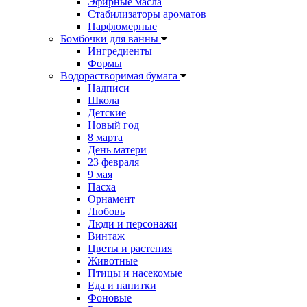
Эфирные масла
Стабилизаторы ароматов
Парфюмерные
Бомбочки для ванны
Ингредиенты
Формы
Водорастворимая бумага
Надписи
Школа
Детские
Новый год
8 марта
День матери
23 февраля
9 мая
Пасха
Орнамент
Любовь
Люди и персонажи
Винтаж
Цветы и растения
Животные
Птицы и насекомые
Еда и напитки
Фоновые