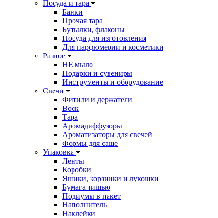
Посуда и тара
Банки
Прочая тара
Бутылки, флаконы
Посуда для изготовления
Для парфюмерии и косметики
Разное
НЕ мыло
Подарки и сувениры
Инструменты и оборудование
Свечи
Фитили и держатели
Воск
Тара
Аромадиффузоры
Ароматизаторы для свечей
Формы для саше
Упаковка
Ленты
Коробки
Ящики, корзинки и лукошки
Бумага тишью
Подиумы в пакет
Наполнитель
Наклейки