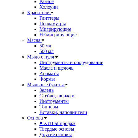
Разное
Хэлоуин
Красители
Глиттеры
Перламутры
Мигрирующие
НЕмигрирующие
Масла
50 мл
500 мл
Мыло с нуля
Инструменты и оборудование
Масла и щелочь
Ароматы
Формы
Мыльные букеты
Зелень
Стебли, шпажки
Инструменты
Топперы
Вставки, наполнители
Основа
♥ ХИТЫ продаж
Твердые основы
Другие основы