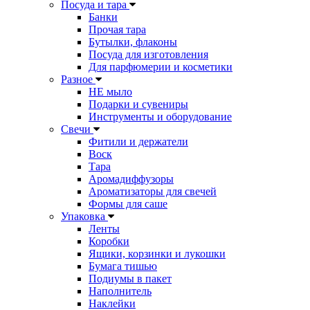
Посуда и тара
Банки
Прочая тара
Бутылки, флаконы
Посуда для изготовления
Для парфюмерии и косметики
Разное
НЕ мыло
Подарки и сувениры
Инструменты и оборудование
Свечи
Фитили и держатели
Воск
Тара
Аромадиффузоры
Ароматизаторы для свечей
Формы для саше
Упаковка
Ленты
Коробки
Ящики, корзинки и лукошки
Бумага тишью
Подиумы в пакет
Наполнитель
Наклейки