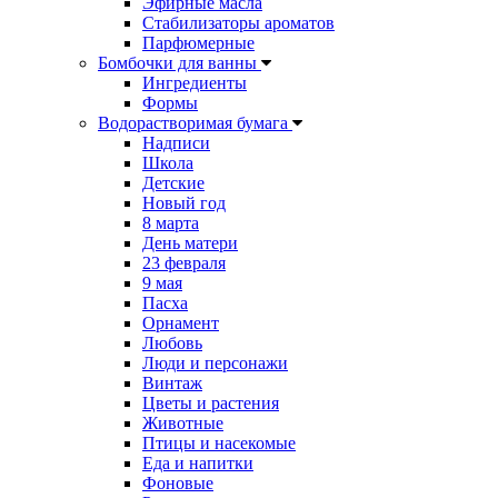
Эфирные масла
Стабилизаторы ароматов
Парфюмерные
Бомбочки для ванны
Ингредиенты
Формы
Водорастворимая бумага
Надписи
Школа
Детские
Новый год
8 марта
День матери
23 февраля
9 мая
Пасха
Орнамент
Любовь
Люди и персонажи
Винтаж
Цветы и растения
Животные
Птицы и насекомые
Еда и напитки
Фоновые