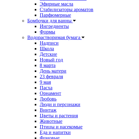
Эфирные масла
Стабилизаторы ароматов
Парфюмерные
Бомбочки для ванны
Ингредиенты
Формы
Водорастворимая бумага
Надписи
Школа
Детские
Новый год
8 марта
День матери
23 февраля
9 мая
Пасха
Орнамент
Любовь
Люди и персонажи
Винтаж
Цветы и растения
Животные
Птицы и насекомые
Еда и напитки
Фоновые