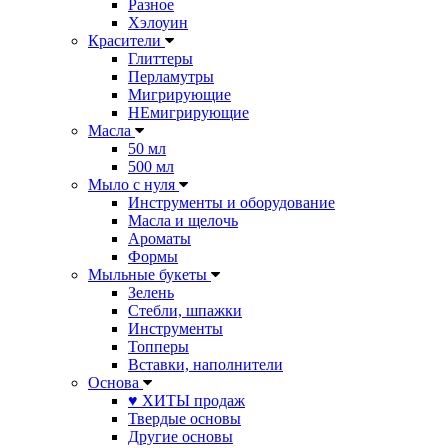
Разное
Хэлоуин
Красители
Глиттеры
Перламутры
Мигрирующие
НЕмигрирующие
Масла
50 мл
500 мл
Мыло с нуля
Инструменты и оборудование
Масла и щелочь
Ароматы
Формы
Мыльные букеты
Зелень
Стебли, шпажки
Инструменты
Топперы
Вставки, наполнители
Основа
♥ ХИТЫ продаж
Твердые основы
Другие основы