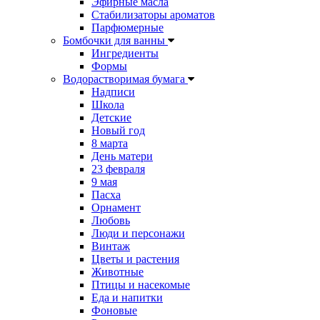
Эфирные масла
Стабилизаторы ароматов
Парфюмерные
Бомбочки для ванны
Ингредиенты
Формы
Водорастворимая бумага
Надписи
Школа
Детские
Новый год
8 марта
День матери
23 февраля
9 мая
Пасха
Орнамент
Любовь
Люди и персонажи
Винтаж
Цветы и растения
Животные
Птицы и насекомые
Еда и напитки
Фоновые