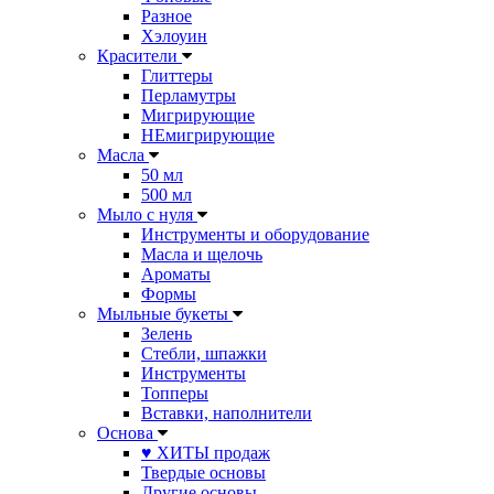
Разное
Хэлоуин
Красители
Глиттеры
Перламутры
Мигрирующие
НЕмигрирующие
Масла
50 мл
500 мл
Мыло с нуля
Инструменты и оборудование
Масла и щелочь
Ароматы
Формы
Мыльные букеты
Зелень
Стебли, шпажки
Инструменты
Топперы
Вставки, наполнители
Основа
♥ ХИТЫ продаж
Твердые основы
Другие основы