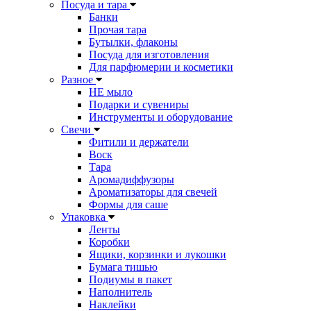
Посуда и тара
Банки
Прочая тара
Бутылки, флаконы
Посуда для изготовления
Для парфюмерии и косметики
Разное
НЕ мыло
Подарки и сувениры
Инструменты и оборудование
Свечи
Фитили и держатели
Воск
Тара
Аромадиффузоры
Ароматизаторы для свечей
Формы для саше
Упаковка
Ленты
Коробки
Ящики, корзинки и лукошки
Бумага тишью
Подиумы в пакет
Наполнитель
Наклейки