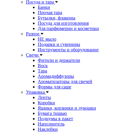
Посуда и тара
Банки
Прочая тара
Бутылки, флаконы
Посуда для изготовления
Для парфюмерии и косметики
Разное
НЕ мыло
Подарки и сувениры
Инструменты и оборудование
Свечи
Фитили и держатели
Воск
Тара
Аромадиффузоры
Ароматизаторы для свечей
Формы для саше
Упаковка
Ленты
Коробки
Ящики, корзинки и лукошки
Бумага тишью
Подиумы в пакет
Наполнитель
Наклейки