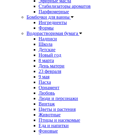
Эфирные масла
Стабилизаторы ароматов
Парфюмерные
Бомбочки для ванны
Ингредиенты
Формы
Водорастворимая бумага
Надписи
Школа
Детские
Новый год
8 марта
День матери
23 февраля
9 мая
Пасха
Орнамент
Любовь
Люди и персонажи
Винтаж
Цветы и растения
Животные
Птицы и насекомые
Еда и напитки
Фоновые