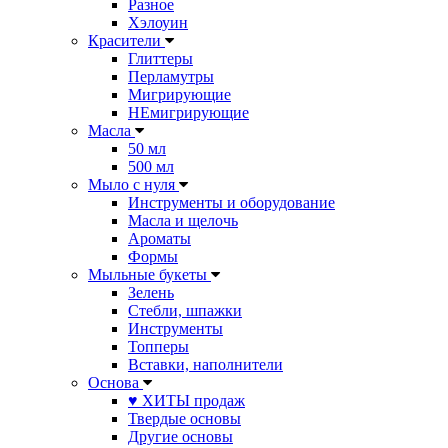
Разное
Хэлоуин
Красители
Глиттеры
Перламутры
Мигрирующие
НЕмигрирующие
Масла
50 мл
500 мл
Мыло с нуля
Инструменты и оборудование
Масла и щелочь
Ароматы
Формы
Мыльные букеты
Зелень
Стебли, шпажки
Инструменты
Топперы
Вставки, наполнители
Основа
♥ ХИТЫ продаж
Твердые основы
Другие основы