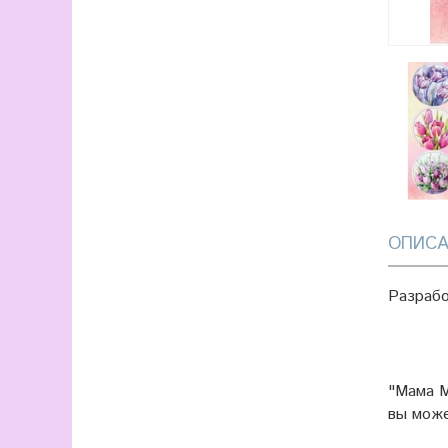
ОПИСА
Разраб
"Мама М
вы мож