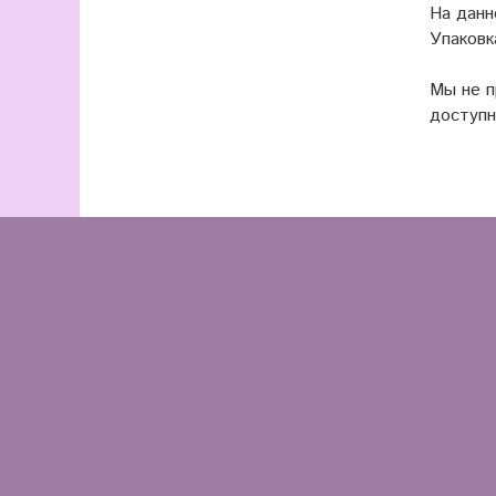
На данн
Упаковк
Мы не 
доступн