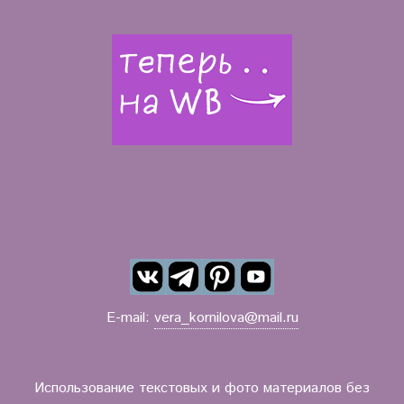
E-mail:
vera_kornilova@mail.ru
Использование текстовых и фото материалов без