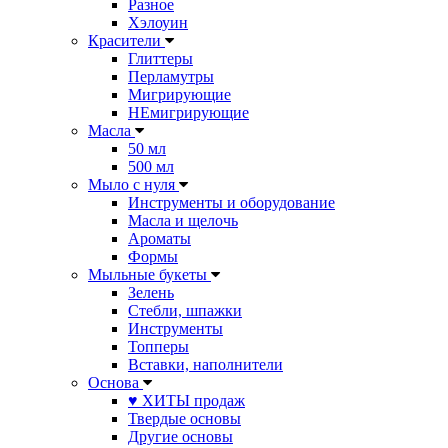
Разное
Хэлоуин
Красители
Глиттеры
Перламутры
Мигрирующие
НЕмигрирующие
Масла
50 мл
500 мл
Мыло с нуля
Инструменты и оборудование
Масла и щелочь
Ароматы
Формы
Мыльные букеты
Зелень
Стебли, шпажки
Инструменты
Топперы
Вставки, наполнители
Основа
♥ ХИТЫ продаж
Твердые основы
Другие основы