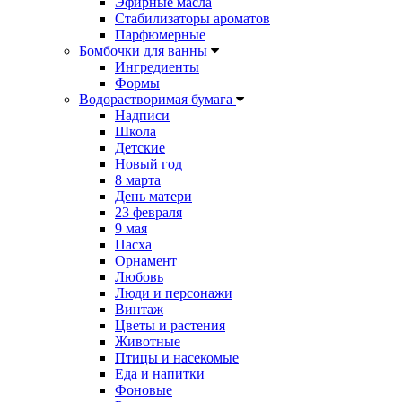
Эфирные масла
Стабилизаторы ароматов
Парфюмерные
Бомбочки для ванны
Ингредиенты
Формы
Водорастворимая бумага
Надписи
Школа
Детские
Новый год
8 марта
День матери
23 февраля
9 мая
Пасха
Орнамент
Любовь
Люди и персонажи
Винтаж
Цветы и растения
Животные
Птицы и насекомые
Еда и напитки
Фоновые