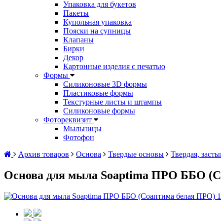
Упаковка для букетов
Пакеты
Купольная упаковка
Пояски на супницы
Клапаны
Бирки
Декор
Картонные изделия с печатью
Формы
Силиконовые 3D формы
Пластиковые формы
Текстурные листы и штампы
Силиконовые формы
Фотореквизит
Мыльницы
Фотофон
Архив товаров
Основа
Твердые основы
Твердая, засты
Основа для мыла Soaptima ПРО ББО (Со