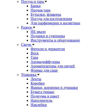
Посуда и тара
Банки
Прочая тара
Бутылки, флаконы
Посуда для изготовления
Для парфюмерии и косметики
Разное
НЕ мыло
Подарки и сувениры
Инструменты и оборудование
Свечи
Фитили и держатели
Воск
Тара
Аромадиффузоры
Ароматизаторы для свечей
Формы для саше
Упаковка
Ленты
Коробки
Ящики, корзинки и лукошки
Бумага тишью
Подиумы в пакет
Наполнитель
Наклейки