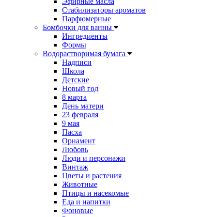
Эфирные масла
Стабилизаторы ароматов
Парфюмерные
Бомбочки для ванны
Ингредиенты
Формы
Водорастворимая бумага
Надписи
Школа
Детские
Новый год
8 марта
День матери
23 февраля
9 мая
Пасха
Орнамент
Любовь
Люди и персонажи
Винтаж
Цветы и растения
Животные
Птицы и насекомые
Еда и напитки
Фоновые