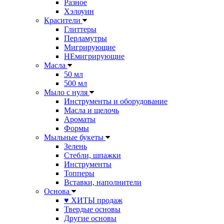
Разное
Хэлоуин
Красители
Глиттеры
Перламутры
Мигрирующие
НЕмигрирующие
Масла
50 мл
500 мл
Мыло с нуля
Инструменты и оборудование
Масла и щелочь
Ароматы
Формы
Мыльные букеты
Зелень
Стебли, шпажки
Инструменты
Топперы
Вставки, наполнители
Основа
♥ ХИТЫ продаж
Твердые основы
Другие основы