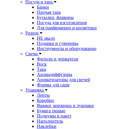
Посуда и тара
Банки
Прочая тара
Бутылки, флаконы
Посуда для изготовления
Для парфюмерии и косметики
Разное
НЕ мыло
Подарки и сувениры
Инструменты и оборудование
Свечи
Фитили и держатели
Воск
Тара
Аромадиффузоры
Ароматизаторы для свечей
Формы для саше
Упаковка
Ленты
Коробки
Ящики, корзинки и лукошки
Бумага тишью
Подиумы в пакет
Наполнитель
Наклейки