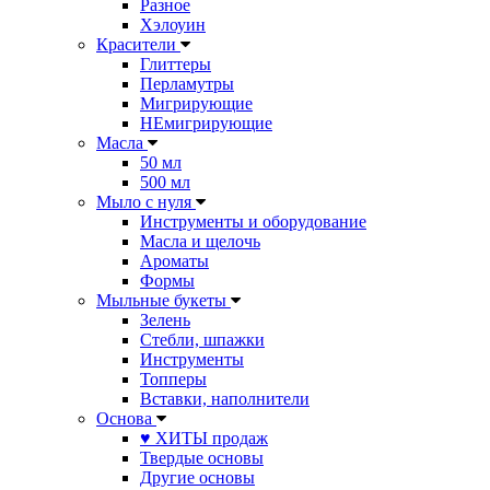
Разное
Хэлоуин
Красители
Глиттеры
Перламутры
Мигрирующие
НЕмигрирующие
Масла
50 мл
500 мл
Мыло с нуля
Инструменты и оборудование
Масла и щелочь
Ароматы
Формы
Мыльные букеты
Зелень
Стебли, шпажки
Инструменты
Топперы
Вставки, наполнители
Основа
♥ ХИТЫ продаж
Твердые основы
Другие основы