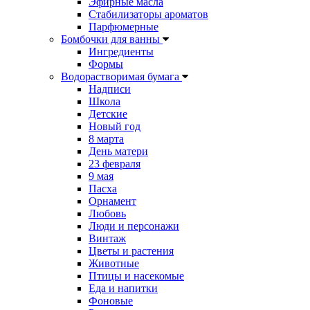
Эфирные масла
Стабилизаторы ароматов
Парфюмерные
Бомбочки для ванны
Ингредиенты
Формы
Водорастворимая бумага
Надписи
Школа
Детские
Новый год
8 марта
День матери
23 февраля
9 мая
Пасха
Орнамент
Любовь
Люди и персонажи
Винтаж
Цветы и растения
Животные
Птицы и насекомые
Еда и напитки
Фоновые