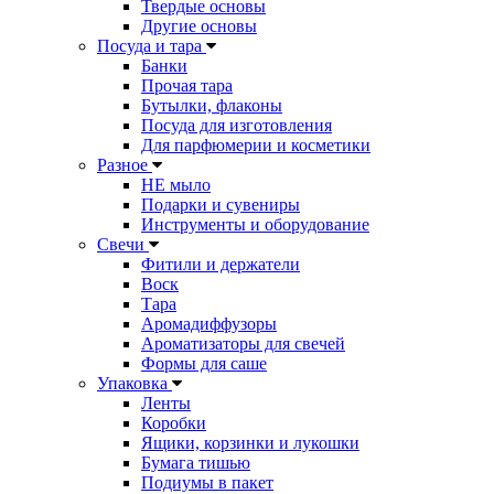
Твердые основы
Другие основы
Посуда и тара
Банки
Прочая тара
Бутылки, флаконы
Посуда для изготовления
Для парфюмерии и косметики
Разное
НЕ мыло
Подарки и сувениры
Инструменты и оборудование
Свечи
Фитили и держатели
Воск
Тара
Аромадиффузоры
Ароматизаторы для свечей
Формы для саше
Упаковка
Ленты
Коробки
Ящики, корзинки и лукошки
Бумага тишью
Подиумы в пакет