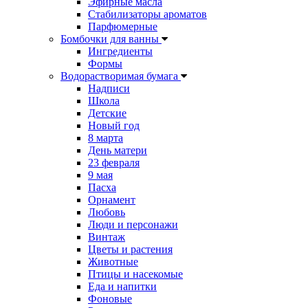
Эфирные масла
Стабилизаторы ароматов
Парфюмерные
Бомбочки для ванны
Ингредиенты
Формы
Водорастворимая бумага
Надписи
Школа
Детские
Новый год
8 марта
День матери
23 февраля
9 мая
Пасха
Орнамент
Любовь
Люди и персонажи
Винтаж
Цветы и растения
Животные
Птицы и насекомые
Еда и напитки
Фоновые