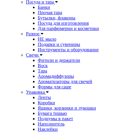
Посуда и тара
Банки
Прочая тара
Бутылки, флаконы
Посуда для изготовления
Для парфюмерии и косметики
Разное
НЕ мыло
Подарки и сувениры
Инструменты и оборудование
Свечи
Фитили и держатели
Воск
Тара
Аромадиффузоры
Ароматизаторы для свечей
Формы для саше
Упаковка
Ленты
Коробки
Ящики, корзинки и лукошки
Бумага тишью
Подиумы в пакет
Наполнитель
Наклейки