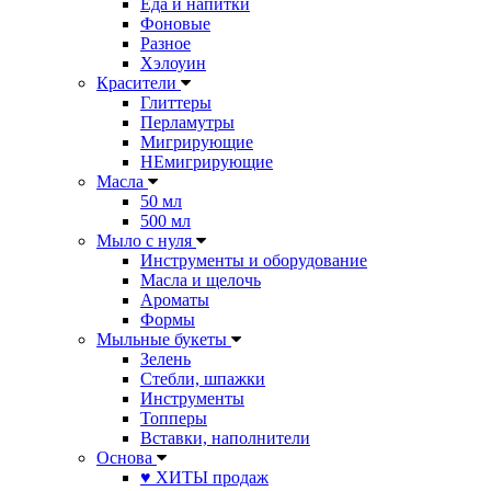
Еда и напитки
Фоновые
Разное
Хэлоуин
Красители
Глиттеры
Перламутры
Мигрирующие
НЕмигрирующие
Масла
50 мл
500 мл
Мыло с нуля
Инструменты и оборудование
Масла и щелочь
Ароматы
Формы
Мыльные букеты
Зелень
Стебли, шпажки
Инструменты
Топперы
Вставки, наполнители
Основа
♥ ХИТЫ продаж