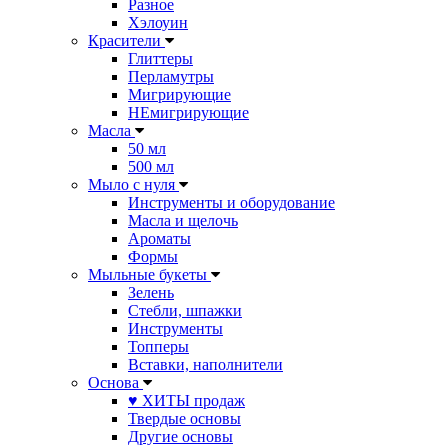
Разное
Хэлоуин
Красители
Глиттеры
Перламутры
Мигрирующие
НЕмигрирующие
Масла
50 мл
500 мл
Мыло с нуля
Инструменты и оборудование
Масла и щелочь
Ароматы
Формы
Мыльные букеты
Зелень
Стебли, шпажки
Инструменты
Топперы
Вставки, наполнители
Основа
♥ ХИТЫ продаж
Твердые основы
Другие основы