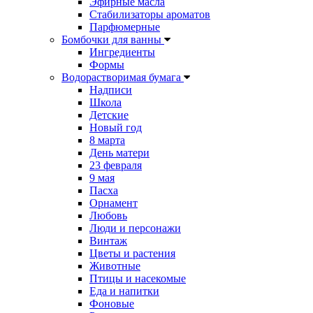
Эфирные масла
Стабилизаторы ароматов
Парфюмерные
Бомбочки для ванны
Ингредиенты
Формы
Водорастворимая бумага
Надписи
Школа
Детские
Новый год
8 марта
День матери
23 февраля
9 мая
Пасха
Орнамент
Любовь
Люди и персонажи
Винтаж
Цветы и растения
Животные
Птицы и насекомые
Еда и напитки
Фоновые