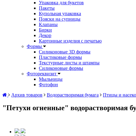
Упаковка для букетов
Пакеты
Купольная упаковка
Пояски на супницы
Клапаны
Бирки
Декор
Картонные изделия с печатью
Формы
Силиконовые 3D формы
Пластиковые формы
Текстурные листы и штампы
Силиконовые формы
Фотореквизит
Мыльницы
Фотофон
Архив товаров
Водорастворимая бумага
Птицы и насек
"Петухи огненные" водорастворимая бу