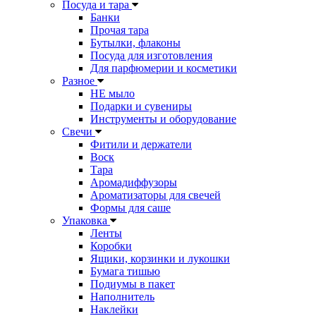
Посуда и тара
Банки
Прочая тара
Бутылки, флаконы
Посуда для изготовления
Для парфюмерии и косметики
Разное
НЕ мыло
Подарки и сувениры
Инструменты и оборудование
Свечи
Фитили и держатели
Воск
Тара
Аромадиффузоры
Ароматизаторы для свечей
Формы для саше
Упаковка
Ленты
Коробки
Ящики, корзинки и лукошки
Бумага тишью
Подиумы в пакет
Наполнитель
Наклейки