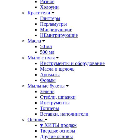
Разное
Хэлоуин
Красители
Глиттеры
Перламутры
Мигрирующие
НЕмигрирующие
Масла
50 мл
500 мл
Мыло с нуля
Инструменты и оборудование
Масла и щелочь
Ароматы
Формы
Мыльные букеты
Зелень
Стебли, шпажки
Инструменты
Топперы
Вставки, наполнители
Основа
♥ ХИТЫ продаж
Твердые основы
Другие основы