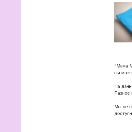
"Мама М
вы мож
На данн
Разное 
Мы не 
доступн