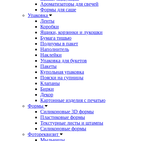
Ароматизаторы для свечей
Формы для саше
Упаковка
Ленты
Коробки
Ящики, корзинки и лукошки
Бумага тишью
Подиумы в пакет
Наполнитель
Наклейки
Упаковка для букетов
Пакеты
Купольная упаковка
Пояски на супницы
Клапаны
Бирки
Декор
Картонные изделия с печатью
Формы
Силиконовые 3D формы
Пластиковые формы
Текстурные листы и штампы
Силиконовые формы
Фотореквизит
Мыльницы