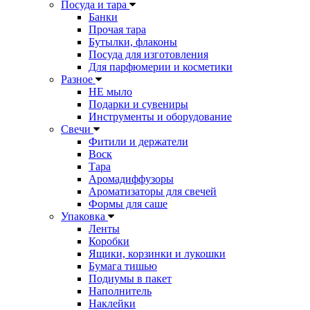
Посуда и тара
Банки
Прочая тара
Бутылки, флаконы
Посуда для изготовления
Для парфюмерии и косметики
Разное
НЕ мыло
Подарки и сувениры
Инструменты и оборудование
Свечи
Фитили и держатели
Воск
Тара
Аромадиффузоры
Ароматизаторы для свечей
Формы для саше
Упаковка
Ленты
Коробки
Ящики, корзинки и лукошки
Бумага тишью
Подиумы в пакет
Наполнитель
Наклейки