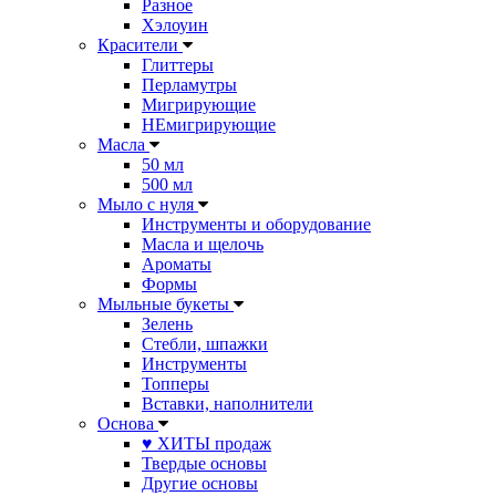
Разное
Хэлоуин
Красители
Глиттеры
Перламутры
Мигрирующие
НЕмигрирующие
Масла
50 мл
500 мл
Мыло с нуля
Инструменты и оборудование
Масла и щелочь
Ароматы
Формы
Мыльные букеты
Зелень
Стебли, шпажки
Инструменты
Топперы
Вставки, наполнители
Основа
♥ ХИТЫ продаж
Твердые основы
Другие основы