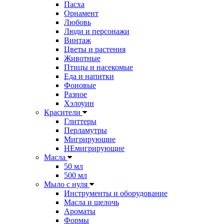
Пасха
Орнамент
Любовь
Люди и персонажи
Винтаж
Цветы и растения
Животные
Птицы и насекомые
Еда и напитки
Фоновые
Разное
Хэлоуин
Красители
Глиттеры
Перламутры
Мигрирующие
НЕмигрирующие
Масла
50 мл
500 мл
Мыло с нуля
Инструменты и оборудование
Масла и щелочь
Ароматы
Формы