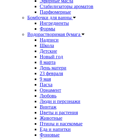
Эфирные масла
Стабилизаторы ароматов
Парфюмерные
Бомбочки для ванны
Ингредиенты
Формы
Водорастворимая бумага
Надписи
Школа
Детские
Новый год
8 марта
День матери
23 февраля
9 мая
Пасха
Орнамент
Любовь
Люди и персонажи
Винтаж
Цветы и растения
Животные
Птицы и насекомые
Еда и напитки
Фоновые