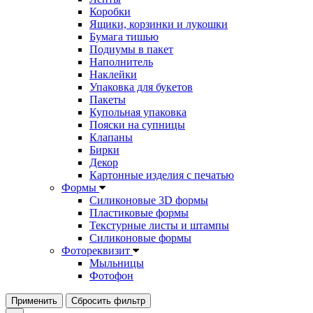
Коробки
Ящики, корзинки и лукошки
Бумага тишью
Подиумы в пакет
Наполнитель
Наклейки
Упаковка для букетов
Пакеты
Купольная упаковка
Пояски на супницы
Клапаны
Бирки
Декор
Картонные изделия с печатью
Формы
Силиконовые 3D формы
Пластиковые формы
Текстурные листы и штампы
Силиконовые формы
Фотореквизит
Мыльницы
Фотофон
Применить
Сбросить фильтр