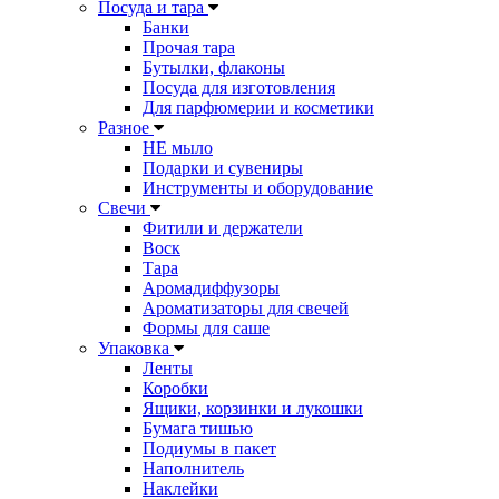
Посуда и тара
Банки
Прочая тара
Бутылки, флаконы
Посуда для изготовления
Для парфюмерии и косметики
Разное
НЕ мыло
Подарки и сувениры
Инструменты и оборудование
Свечи
Фитили и держатели
Воск
Тара
Аромадиффузоры
Ароматизаторы для свечей
Формы для саше
Упаковка
Ленты
Коробки
Ящики, корзинки и лукошки
Бумага тишью
Подиумы в пакет
Наполнитель
Наклейки