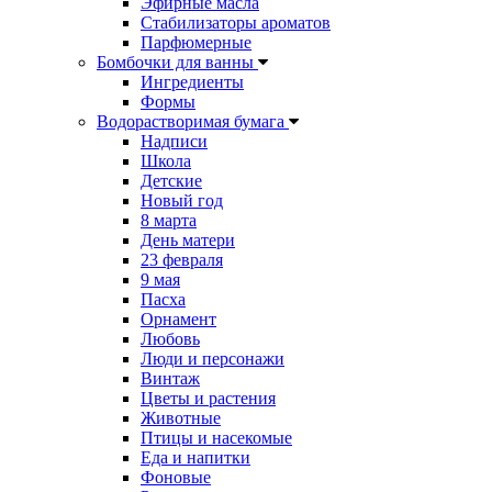
Эфирные масла
Стабилизаторы ароматов
Парфюмерные
Бомбочки для ванны
Ингредиенты
Формы
Водорастворимая бумага
Надписи
Школа
Детские
Новый год
8 марта
День матери
23 февраля
9 мая
Пасха
Орнамент
Любовь
Люди и персонажи
Винтаж
Цветы и растения
Животные
Птицы и насекомые
Еда и напитки
Фоновые