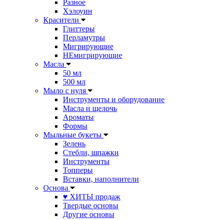
Разное
Хэлоуин
Красители
Глиттеры
Перламутры
Мигрирующие
НЕмигрирующие
Масла
50 мл
500 мл
Мыло с нуля
Инструменты и оборудование
Масла и щелочь
Ароматы
Формы
Мыльные букеты
Зелень
Стебли, шпажки
Инструменты
Топперы
Вставки, наполнители
Основа
♥ ХИТЫ продаж
Твердые основы
Другие основы