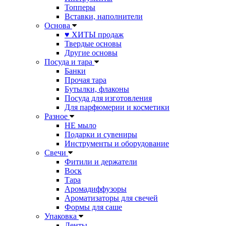
Топперы
Вставки, наполнители
Основа
♥ ХИТЫ продаж
Твердые основы
Другие основы
Посуда и тара
Банки
Прочая тара
Бутылки, флаконы
Посуда для изготовления
Для парфюмерии и косметики
Разное
НЕ мыло
Подарки и сувениры
Инструменты и оборудование
Свечи
Фитили и держатели
Воск
Тара
Аромадиффузоры
Ароматизаторы для свечей
Формы для саше
Упаковка
Ленты