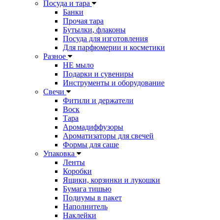
Посуда и тара
Банки
Прочая тара
Бутылки, флаконы
Посуда для изготовления
Для парфюмерии и косметики
Разное
НЕ мыло
Подарки и сувениры
Инструменты и оборудование
Свечи
Фитили и держатели
Воск
Тара
Аромадиффузоры
Ароматизаторы для свечей
Формы для саше
Упаковка
Ленты
Коробки
Ящики, корзинки и лукошки
Бумага тишью
Подиумы в пакет
Наполнитель
Наклейки