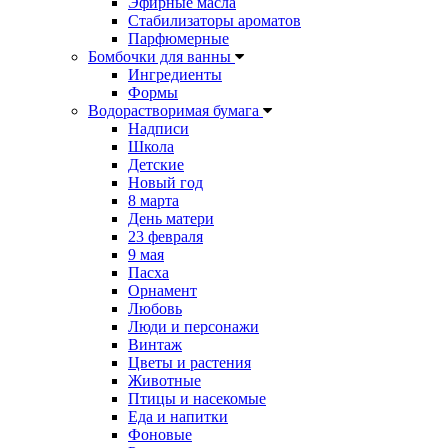
Эфирные масла
Стабилизаторы ароматов
Парфюмерные
Бомбочки для ванны
Ингредиенты
Формы
Водорастворимая бумага
Надписи
Школа
Детские
Новый год
8 марта
День матери
23 февраля
9 мая
Пасха
Орнамент
Любовь
Люди и персонажи
Винтаж
Цветы и растения
Животные
Птицы и насекомые
Еда и напитки
Фоновые