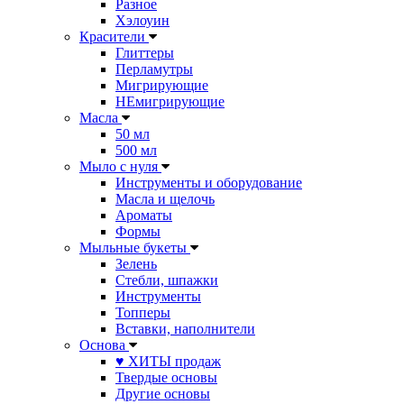
Разное
Хэлоуин
Красители
Глиттеры
Перламутры
Мигрирующие
НЕмигрирующие
Масла
50 мл
500 мл
Мыло с нуля
Инструменты и оборудование
Масла и щелочь
Ароматы
Формы
Мыльные букеты
Зелень
Стебли, шпажки
Инструменты
Топперы
Вставки, наполнители
Основа
♥ ХИТЫ продаж
Твердые основы
Другие основы