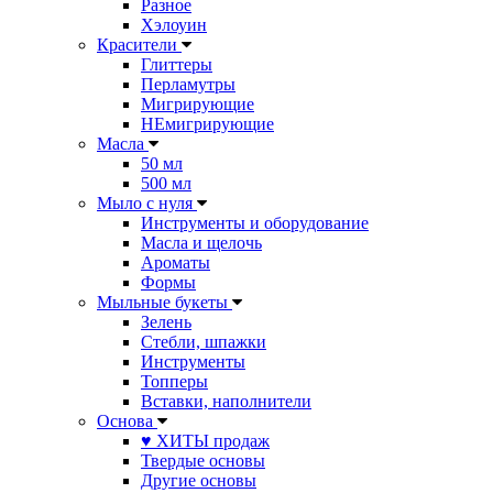
Разное
Хэлоуин
Красители
Глиттеры
Перламутры
Мигрирующие
НЕмигрирующие
Масла
50 мл
500 мл
Мыло с нуля
Инструменты и оборудование
Масла и щелочь
Ароматы
Формы
Мыльные букеты
Зелень
Стебли, шпажки
Инструменты
Топперы
Вставки, наполнители
Основа
♥ ХИТЫ продаж
Твердые основы
Другие основы