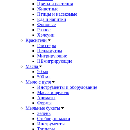
Цветы и растения
Животные
Птицы и насекомые
Еда и напитки
Фоновые
Разное
Хэлоуин
Красители
Глиттеры
Перламутры
Мигрирующие
НЕмигрирующие
Масла
50 мл
500 мл
Мыло с нуля
Инструменты и оборудование
Масла и щелочь
Ароматы
Формы
Мыльные букеты
Зелень
Стебли, шпажки
Инструменты
Топперы