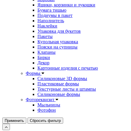
Ящики, корзинки и лукошки
Бумага тишью
Подиумы в пакет
Наполнитель
Наклейки
Упаковка для букетов
Пакеты
Купольная упаковка
Пояски на супницы
Клапаны
Бирки
Декор
Картонные изделия с печатью
Формы
Силиконовые 3D формы
Пластиковые формы
Текстурные листы и штампы
Силиконовые формы
Фотореквизит
Мыльницы
Фотофон
Применить
Сбросить фильтр