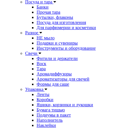
Посуда и тара
Банки
Прочая тара
Бутылки, флаконы
Посуда для изготовления
Для парфюмерии и косметики
Разное
НЕ мыло
Подарки и сувениры
Инструменты и оборудование
Свечи
Фитили и держатели
Воск
Тара
Аромадиффузоры
Ароматизаторы для свечей
Формы для саше
Упаковка
Ленты
Коробки
Ящики, корзинки и лукошки
Бумага тишью
Подиумы в пакет
Наполнитель
Наклейки