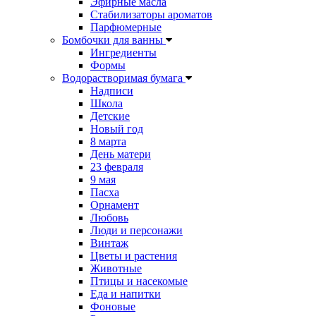
Эфирные масла
Стабилизаторы ароматов
Парфюмерные
Бомбочки для ванны
Ингредиенты
Формы
Водорастворимая бумага
Надписи
Школа
Детские
Новый год
8 марта
День матери
23 февраля
9 мая
Пасха
Орнамент
Любовь
Люди и персонажи
Винтаж
Цветы и растения
Животные
Птицы и насекомые
Еда и напитки
Фоновые