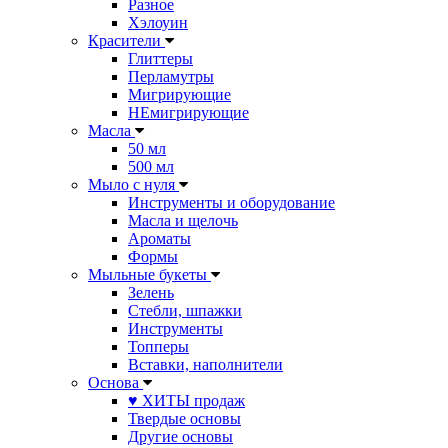
Разное
Хэлоуин
Красители
Глиттеры
Перламутры
Мигрирующие
НЕмигрирующие
Масла
50 мл
500 мл
Мыло с нуля
Инструменты и оборудование
Масла и щелочь
Ароматы
Формы
Мыльные букеты
Зелень
Стебли, шпажки
Инструменты
Топперы
Вставки, наполнители
Основа
♥ ХИТЫ продаж
Твердые основы
Другие основы