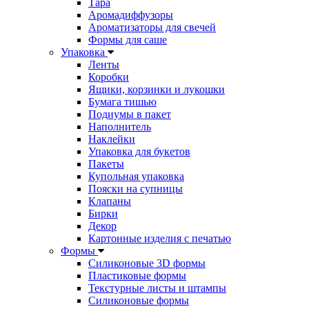
Тара
Аромадиффузоры
Ароматизаторы для свечей
Формы для саше
Упаковка
Ленты
Коробки
Ящики, корзинки и лукошки
Бумага тишью
Подиумы в пакет
Наполнитель
Наклейки
Упаковка для букетов
Пакеты
Купольная упаковка
Пояски на супницы
Клапаны
Бирки
Декор
Картонные изделия с печатью
Формы
Силиконовые 3D формы
Пластиковые формы
Текстурные листы и штампы
Силиконовые формы