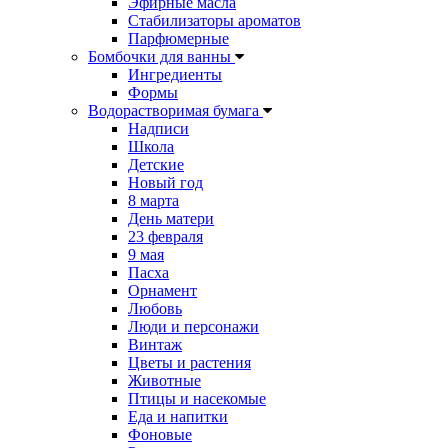
Эфирные масла
Стабилизаторы ароматов
Парфюмерные
Бомбочки для ванны
Ингредиенты
Формы
Водорастворимая бумага
Надписи
Школа
Детские
Новый год
8 марта
День матери
23 февраля
9 мая
Пасха
Орнамент
Любовь
Люди и персонажи
Винтаж
Цветы и растения
Животные
Птицы и насекомые
Еда и напитки
Фоновые