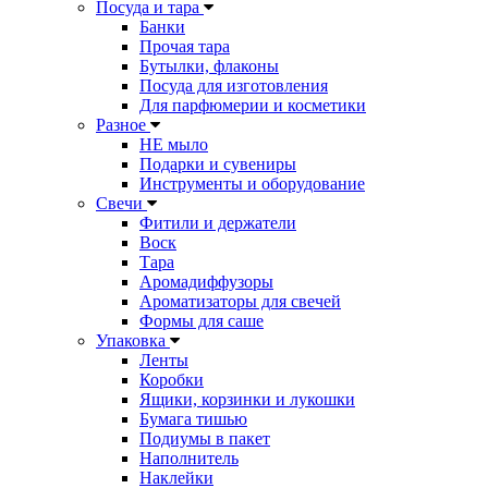
Посуда и тара
Банки
Прочая тара
Бутылки, флаконы
Посуда для изготовления
Для парфюмерии и косметики
Разное
НЕ мыло
Подарки и сувениры
Инструменты и оборудование
Свечи
Фитили и держатели
Воск
Тара
Аромадиффузоры
Ароматизаторы для свечей
Формы для саше
Упаковка
Ленты
Коробки
Ящики, корзинки и лукошки
Бумага тишью
Подиумы в пакет
Наполнитель
Наклейки