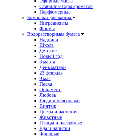
Эфирные масла
Стабилизаторы ароматов
Парфюмерные
Бомбочки для ванны
Ингредиенты
Формы
Водорастворимая бумага
Надписи
Школа
Детские
Новый год
8 марта
День матери
23 февраля
9 мая
Пасха
Орнамент
Любовь
Люди и персонажи
Винтаж
Цветы и растения
Животные
Птицы и насекомые
Еда и напитки
Фоновые