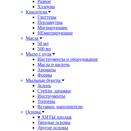
Разное
Хэлоуин
Красители
Глиттеры
Перламутры
Мигрирующие
НЕмигрирующие
Масла
50 мл
500 мл
Мыло с нуля
Инструменты и оборудование
Масла и щелочь
Ароматы
Формы
Мыльные букеты
Зелень
Стебли, шпажки
Инструменты
Топперы
Вставки, наполнители
Основа
♥ ХИТЫ продаж
Твердые основы
Другие основы