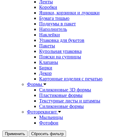
Ленты
Коробки
Ящики, корзинки и лукошки
Бумага тишью
Подиумы в пакет
Наполнитель
Наклейки
Упаковка для букетов
Пакеты
Купольная упаковка
Пояски на супницы
Клапаны
Бирки
Декор
Картонные изделия с печатью
Формы
Силиконовые 3D формы
Пластиковые формы
Текстурные листы и штампы
Силиконовые формы
Фотореквизит
Мыльницы
Фотофон
Применить
Сбросить фильтр