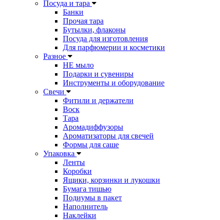
Посуда и тара
Банки
Прочая тара
Бутылки, флаконы
Посуда для изготовления
Для парфюмерии и косметики
Разное
НЕ мыло
Подарки и сувениры
Инструменты и оборудование
Свечи
Фитили и держатели
Воск
Тара
Аромадиффузоры
Ароматизаторы для свечей
Формы для саше
Упаковка
Ленты
Коробки
Ящики, корзинки и лукошки
Бумага тишью
Подиумы в пакет
Наполнитель
Наклейки