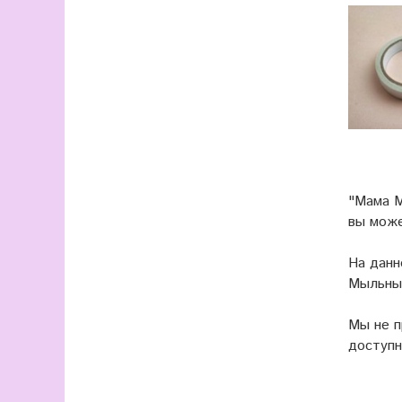
"Мама М
вы мож
На данн
Мыльные
Мы не 
доступн