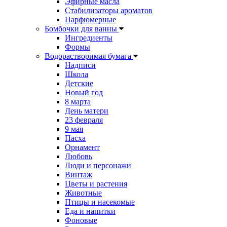
Эфирные масла
Стабилизаторы ароматов
Парфюмерные
Бомбочки для ванны
Ингредиенты
Формы
Водорастворимая бумага
Надписи
Школа
Детские
Новый год
8 марта
День матери
23 февраля
9 мая
Пасха
Орнамент
Любовь
Люди и персонажи
Винтаж
Цветы и растения
Животные
Птицы и насекомые
Еда и напитки
Фоновые