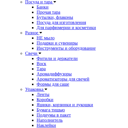
Посуда и тара
Банки
Прочая тара
Бутылки, флаконы
Посуда для изготовления
Для парфюмерии и косметики
Разное
НЕ мыло
Подарки и сувениры
Инструменты и оборудование
Свечи
Фитили и держатели
Воск
Тара
Аромадиффузоры
Ароматизаторы для свечей
Формы для саше
Упаковка
Ленты
Коробки
Ящики, корзинки и лукошки
Бумага тишью
Подиумы в пакет
Наполнитель
Наклейки