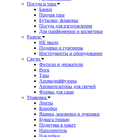
Посуда и тара
Банки
Прочая тара
Бутылки, флаконы
Посуда для изготовления
Для парфюмерии и косметики
Разное
НЕ мыло
Подарки и сувениры
Инструменты и оборудование
Свечи
Фитили и держатели
Воск
Тара
Аромадиффузоры
Ароматизаторы для свечей
Формы для саше
Упаковка
Ленты
Коробки
Ящики, корзинки и лукошки
Бумага тишью
Подиумы в пакет
Наполнитель
Наклейки