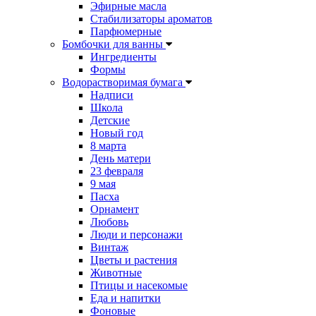
Эфирные масла
Стабилизаторы ароматов
Парфюмерные
Бомбочки для ванны
Ингредиенты
Формы
Водорастворимая бумага
Надписи
Школа
Детские
Новый год
8 марта
День матери
23 февраля
9 мая
Пасха
Орнамент
Любовь
Люди и персонажи
Винтаж
Цветы и растения
Животные
Птицы и насекомые
Еда и напитки
Фоновые