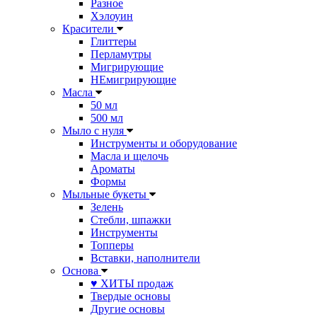
Разное
Хэлоуин
Красители
Глиттеры
Перламутры
Мигрирующие
НЕмигрирующие
Масла
50 мл
500 мл
Мыло с нуля
Инструменты и оборудование
Масла и щелочь
Ароматы
Формы
Мыльные букеты
Зелень
Стебли, шпажки
Инструменты
Топперы
Вставки, наполнители
Основа
♥ ХИТЫ продаж
Твердые основы
Другие основы