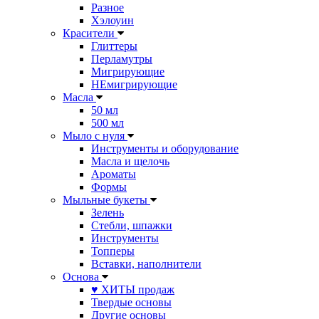
Разное
Хэлоуин
Красители
Глиттеры
Перламутры
Мигрирующие
НЕмигрирующие
Масла
50 мл
500 мл
Мыло с нуля
Инструменты и оборудование
Масла и щелочь
Ароматы
Формы
Мыльные букеты
Зелень
Стебли, шпажки
Инструменты
Топперы
Вставки, наполнители
Основа
♥ ХИТЫ продаж
Твердые основы
Другие основы