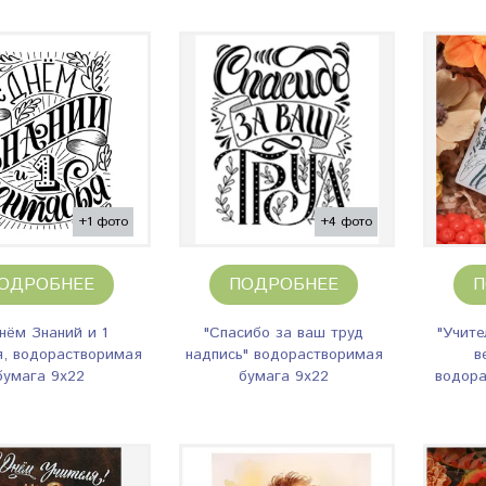
+1 фото
+4 фото
ОДРОБНЕЕ
ПОДРОБНЕЕ
П
нём Знаний и 1
"Спасибо за ваш труд
"Учите
я, водорастворимая
надпись" водорастворимая
в
бумага 9х22
бумага 9х22
водора