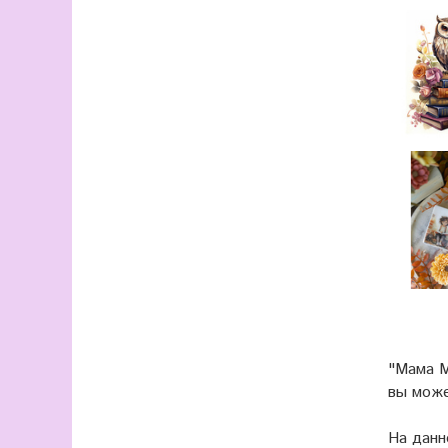
"Мама М
вы мож
На данн