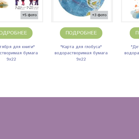
+5 фото
+3 фото
ОДРОБНЕЕ
ПОДРОБНЕЕ
П
нтября для книги"
"Карта для глобуса"
"Де
створимая бумага
водорастворимая бумага
водора
9х22
9х22