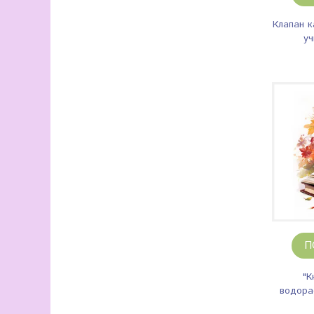
Клапан 
уч
П
"К
водора