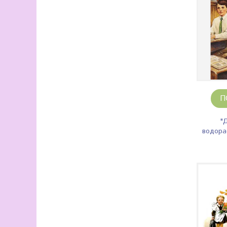
П
"
водора