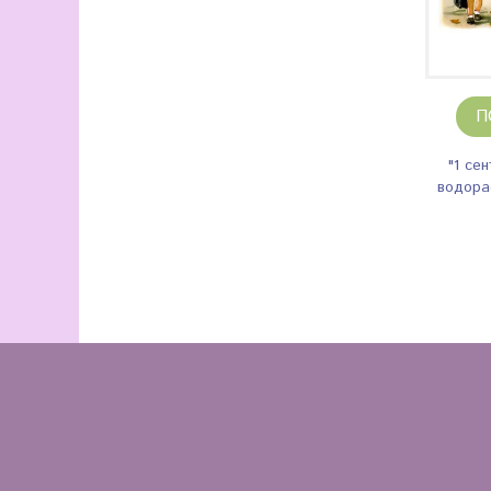
П
"1 се
водора