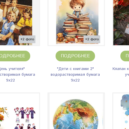
+2 фото
+2 фото
ОДРОБНЕЕ
ПОДРОБНЕЕ
П
День учителя"
"Дети с книгами 2"
Клапан 
створимая бумага
водорастворимая бумага
у
9х22
9х22