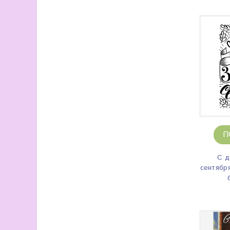
П
С д
сентябр