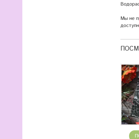
Водорас
Мы не 
доступн
ПОСМ
П