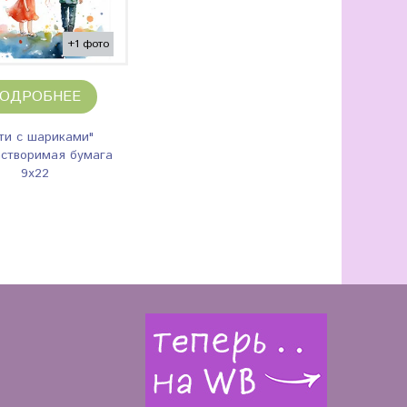
+1 фото
ОДРОБНЕЕ
ти с шариками"
створимая бумага
9х22