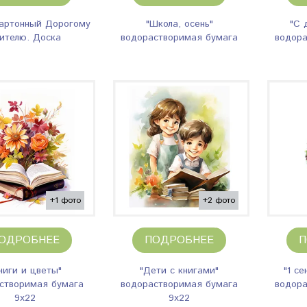
картонный Дорогому
"Школа, осень"
"С 
ителю. Доска
водорастворимая бумага
водора
+1 фото
+2 фото
ОДРОБНЕЕ
ПОДРОБНЕЕ
П
ниги и цветы"
"Дети с книгами"
"1 с
створимая бумага
водорастворимая бумага
водора
9х22
9х22