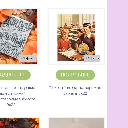
+3 фото
+1 фото
ОДРОБНЕЕ
ПОДРОБНЕЕ
ль делает трудные
"Школа " водорастворимая
ещи легкими"
бумага 9х22
створимая бумага
9х22