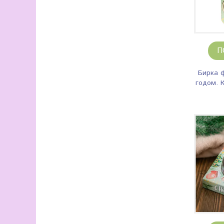
П
Бирка 
годом. 