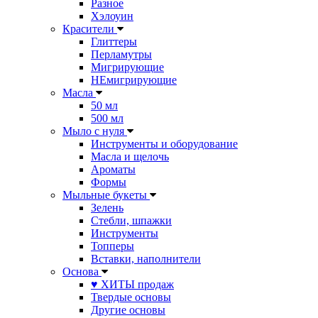
Разное
Хэлоуин
Красители
Глиттеры
Перламутры
Мигрирующие
НЕмигрирующие
Масла
50 мл
500 мл
Мыло с нуля
Инструменты и оборудование
Масла и щелочь
Ароматы
Формы
Мыльные букеты
Зелень
Стебли, шпажки
Инструменты
Топперы
Вставки, наполнители
Основа
♥ ХИТЫ продаж
Твердые основы
Другие основы