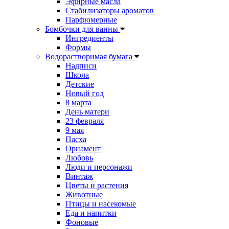
Эфирные масла
Стабилизаторы ароматов
Парфюмерные
Бомбочки для ванны
Ингредиенты
Формы
Водорастворимая бумага
Надписи
Школа
Детские
Новый год
8 марта
День матери
23 февраля
9 мая
Пасха
Орнамент
Любовь
Люди и персонажи
Винтаж
Цветы и растения
Животные
Птицы и насекомые
Еда и напитки
Фоновые