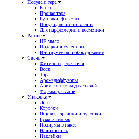
Посуда и тара
Банки
Прочая тара
Бутылки, флаконы
Посуда для изготовления
Для парфюмерии и косметики
Разное
НЕ мыло
Подарки и сувениры
Инструменты и оборудование
Свечи
Фитили и держатели
Воск
Тара
Аромадиффузоры
Ароматизаторы для свечей
Формы для саше
Упаковка
Ленты
Коробки
Ящики, корзинки и лукошки
Бумага тишью
Подиумы в пакет
Наполнитель
Наклейки