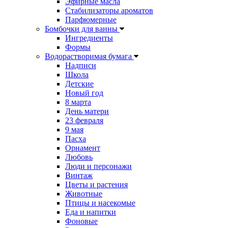
Эфирные масла
Стабилизаторы ароматов
Парфюмерные
Бомбочки для ванны
Ингредиенты
Формы
Водорастворимая бумага
Надписи
Школа
Детские
Новый год
8 марта
День матери
23 февраля
9 мая
Пасха
Орнамент
Любовь
Люди и персонажи
Винтаж
Цветы и растения
Животные
Птицы и насекомые
Еда и напитки
Фоновые