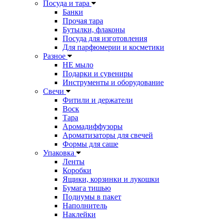
Посуда и тара
Банки
Прочая тара
Бутылки, флаконы
Посуда для изготовления
Для парфюмерии и косметики
Разное
НЕ мыло
Подарки и сувениры
Инструменты и оборудование
Свечи
Фитили и держатели
Воск
Тара
Аромадиффузоры
Ароматизаторы для свечей
Формы для саше
Упаковка
Ленты
Коробки
Ящики, корзинки и лукошки
Бумага тишью
Подиумы в пакет
Наполнитель
Наклейки