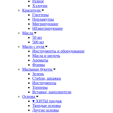
Разное
Хэлоуин
Красители
Глиттеры
Перламутры
Мигрирующие
НЕмигрирующие
Масла
50 мл
500 мл
Мыло с нуля
Инструменты и оборудование
Масла и щелочь
Ароматы
Формы
Мыльные букеты
Зелень
Стебли, шпажки
Инструменты
Топперы
Вставки, наполнители
Основа
♥ ХИТЫ продаж
Твердые основы
Другие основы