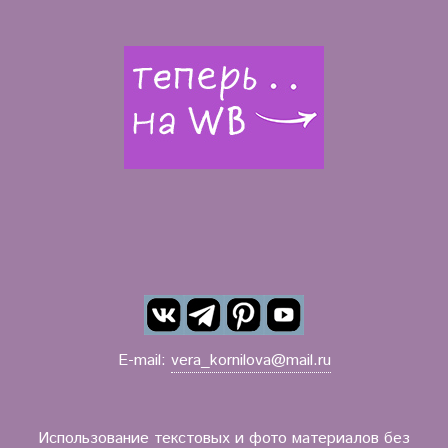
E-mail:
vera_kornilova@mail.ru
Использование текстовых и фото материалов без