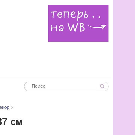
екор
37 см