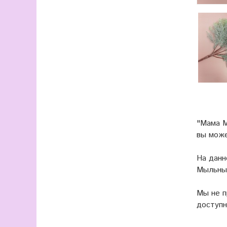
"Мама М
вы мож
На данн
Мыльные
Мы не 
доступн