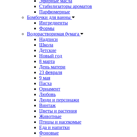
Эфирные масла
Стабилизаторы ароматов
Парфюмерные
Бомбочки для ванны
Ингредиенты
Формы
Водорастворимая бумага
Надписи
Школа
Детские
Новый год
8 марта
День матери
23 февраля
9 мая
Пасха
Орнамент
Любовь
Люди и персонажи
Винтаж
Цветы и растения
Животные
Птицы и насекомые
Еда и напитки
Фоновые