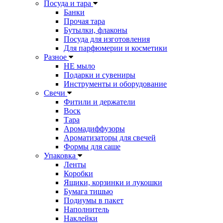
Посуда и тара
Банки
Прочая тара
Бутылки, флаконы
Посуда для изготовления
Для парфюмерии и косметики
Разное
НЕ мыло
Подарки и сувениры
Инструменты и оборудование
Свечи
Фитили и держатели
Воск
Тара
Аромадиффузоры
Ароматизаторы для свечей
Формы для саше
Упаковка
Ленты
Коробки
Ящики, корзинки и лукошки
Бумага тишью
Подиумы в пакет
Наполнитель
Наклейки