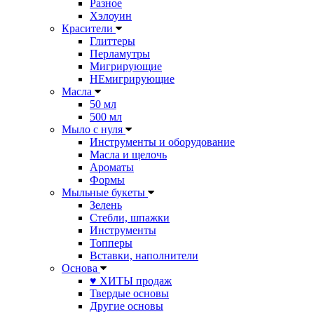
Разное
Хэлоуин
Красители
Глиттеры
Перламутры
Мигрирующие
НЕмигрирующие
Масла
50 мл
500 мл
Мыло с нуля
Инструменты и оборудование
Масла и щелочь
Ароматы
Формы
Мыльные букеты
Зелень
Стебли, шпажки
Инструменты
Топперы
Вставки, наполнители
Основа
♥ ХИТЫ продаж
Твердые основы
Другие основы