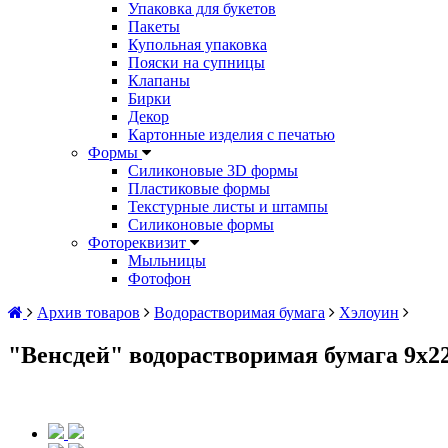
Упаковка для букетов
Пакеты
Купольная упаковка
Пояски на супницы
Клапаны
Бирки
Декор
Картонные изделия с печатью
Формы
Силиконовые 3D формы
Пластиковые формы
Текстурные листы и штампы
Силиконовые формы
Фотореквизит
Мыльницы
Фотофон
Архив товаров
Водорастворимая бумага
Хэлоуин
"Венсдей" водорастворимая бумага 9х2