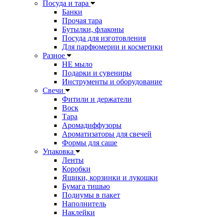
Посуда и тара
Банки
Прочая тара
Бутылки, флаконы
Посуда для изготовления
Для парфюмерии и косметики
Разное
НЕ мыло
Подарки и сувениры
Инструменты и оборудование
Свечи
Фитили и держатели
Воск
Тара
Аромадиффузоры
Ароматизаторы для свечей
Формы для саше
Упаковка
Ленты
Коробки
Ящики, корзинки и лукошки
Бумага тишью
Подиумы в пакет
Наполнитель
Наклейки