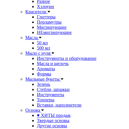
Разное
Хэлоуин
Красители
Глиттеры
Перламутры
Мигрирующие
НЕмигрирующие
Масла
50 мл
500 мл
Мыло с нуля
Инструменты и оборудование
Масла и щелочь
Ароматы
Формы
Мыльные букеты
Зелень
Стебли, шпажки
Инструменты
Топперы
Вставки, наполнители
Основа
♥ ХИТЫ продаж
Твердые основы
Другие основы