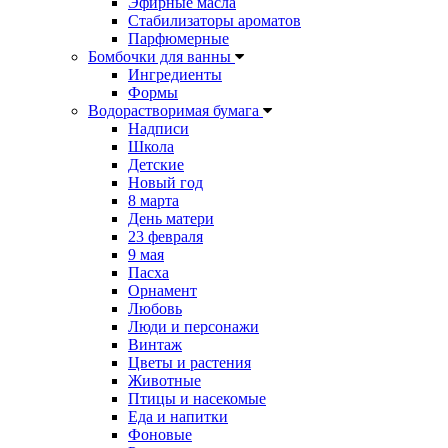
Эфирные масла
Стабилизаторы ароматов
Парфюмерные
Бомбочки для ванны
Ингредиенты
Формы
Водорастворимая бумага
Надписи
Школа
Детские
Новый год
8 марта
День матери
23 февраля
9 мая
Пасха
Орнамент
Любовь
Люди и персонажи
Винтаж
Цветы и растения
Животные
Птицы и насекомые
Еда и напитки
Фоновые